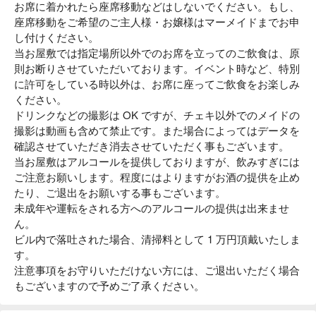
お席に着かれたら座席移動などはしないでください。もし、
座席移動をご希望のご主人様・お嬢様はマーメイドまでお申
し付けください。
当お屋敷では指定場所以外でのお席を立ってのご飲食は、原
則お断りさせていただいております。イベント時など、特別
に許可をしている時以外は、お席に座ってご飲食をお楽しみ
ください。
ドリンクなどの撮影は OK ですが、チェキ以外でのメイドの
撮影は動画も含めて禁止です。また場合によってはデータを
確認させていただき消去させていただく事もございます。
当お屋敷はアルコールを提供しておりますが、飲みすぎには
ご注意お願いします。程度にはよりますがお酒の提供を止め
たり、ご退出をお願いする事もございます。
未成年や運転をされる方へのアルコールの提供は出来ませ
ん。
ビル内で落吐された場合、清掃料として 1 万円頂戴いたしま
す。
注意事項をお守りいただけない方には、ご退出いただく場合
もございますので予めご了承ください。