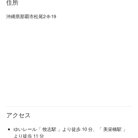
住所
コライスです。

【コンセプト】深海のステージをイメージしたカフェで、人
沖縄県那覇市松尾2-8-19
間になるための修行をしている人魚たちがウエイトレスを務
アクセス
ゆいレール「 牧志駅 」より徒歩 10 分、「 美栄橋駅 」
より徒歩 11 分