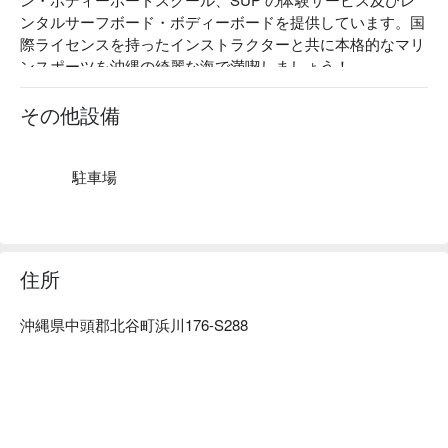
ンタルサーフボード・ボディーボードを提供しています。国
際ライセンスを持ったインストラクターと共に本格的なマリ
ンスポーツを沖縄の綺麗な海で満喫しましょう！

【施設雰囲気】初心者・未経験者でも大歓迎！親切なスタッ
フ達が丁寧に教えますので安心してレッスンを楽しめます。
その他設備
駐車場
住所
沖縄県中頭郡北谷町浜川176-S288