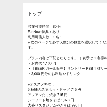
トップ
滞在可能時間：80 分
FunNow 特典：あり
利用可能人数：1 名 ~
※ 次のページで必ず人数分の数量を選択してくださ
す。
プラン内容は下記となります。（ 表示は 1 名様
・お席代 1,100 円
・【BEER ガール販売】サントリー PSB 1 杯
・3,000 円分のお料理やドリンク
※オススメ料理：
5 種味の名物ホットドッグ 715 円
アツアツたこ焼き 715 円
シーフード焼きそば 1,078 円
大盛りスタジアムやきそば 990 円