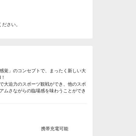
ください。
感覚」のコンセプトで、まったく新しい大
！

で大迫力のスポーツ観戦ができ、他のスポ
アムさながらの臨場感を味わうことができ
のビアガールが多数在籍。スタジアムとは
楽しむことができます。時には樽を背負っ
携帯充電可能