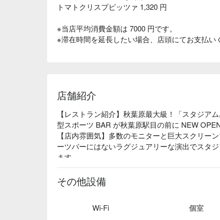
トマトクリスプピッツァ 1,320 円
※当店平均消費金額は 7000 円です。
※滞在時間を延長したい場合、店頭にてお支払い
店舗紹介
【レストラン紹介】秋葉原最大級！「スタジアム
型スポーツ BAR が秋葉原駅目の前に NEW OPEN
【店内雰囲気】多数のモニターと巨大スクリーン
ーツバーにはないラグジュアリーな演出でスタジ
ます。

【パフォーマンス】当店スタッフには各球場出身
違った熱狂でビアガールたちと共に応援しながら
その他設備
てビール販売もスタジアムの空間を演出します。
Wi-Fi
個室