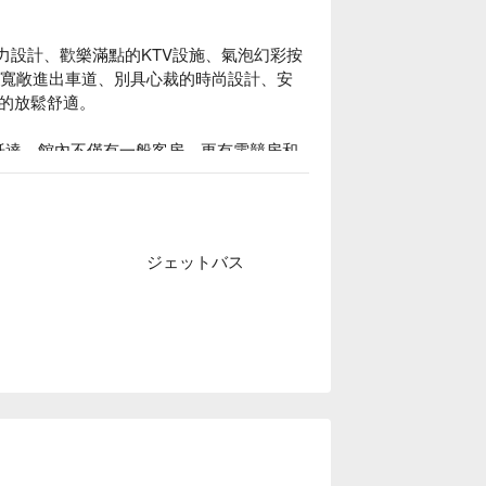
尚魅力設計、歡樂滿點的KTV設施、氣泡幻彩按
0米寬敞進出車道、別具心裁的時尚設計、安
的放鬆舒適。

可抵達。館內不僅有一般客房，更有電競房和 
想像。

案立刻查看⬇︎
ジェットバス