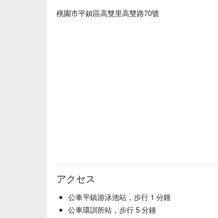
桃園市平鎮區高雙里高雙路70號
アクセス
公車平鎮游泳池站，步行 1 分鐘
公車環訓所站，步行 5 分鐘