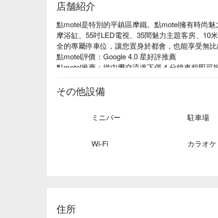
店舗紹介
點motel是特別的平鎮區摩鐵。點motel擁有時
摩浴缸、55吋LED電視、35間魅力主題客房、1
全的專屬停車位，讓您置身於都會，也能享受無比
點motel評價：Google 4.0 星好評推薦

點motel推薦：從中壢交流道下僅 4 分鐘車程即
KTV 房，提供給您不一樣的體驗，顛覆您對摩鐵的
點motel優惠、點motel住宿方案、點motel休息方
その他設備
ミニバー
駐車場
Wi-Fi
カラオケ
住所