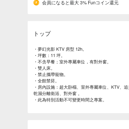
会員になると最大 3% Funコイン還元
トップ
・夢幻光影 KTV 房型 12h。
・坪數：11 坪。
・不含早餐；室外專屬車位，有對外窗。
・雙人床。
・禁止攜帶寵物。
・全館禁菸。
・房內設施：超大卧榻、室外專屬車位、KTV、
乾濕分離衛浴、對外窗 。
・此為特別活動不可變更時間之專案。