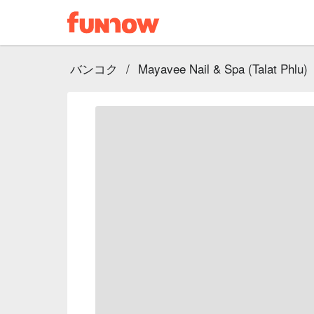
バンコク
/
Mayavee Nail & Spa (Talat Phlu)