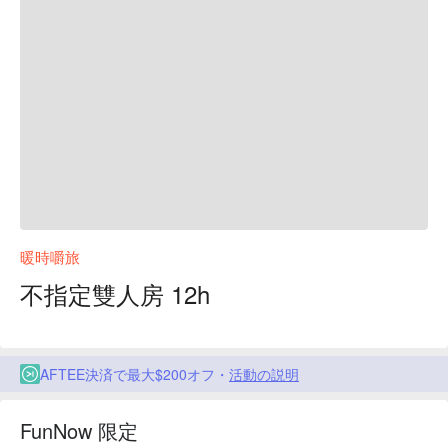
暖時嚼旅
不指定雙人房 12h
AFTEE決済で最大$200オフ・
活動の説明
FunNow 限定