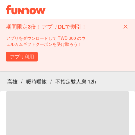
期間限定3倍！アプリDLで割引！
アプリをダウンロードして TWD 300 のウ
ェルカムギフトクーポンを受け取ろう！
アプリ利用
高雄
/
暖時嚼旅
/
不指定雙人房 12h