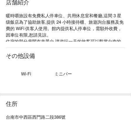
店舗紹介
暖時嚼旅設有免費私人停車位、共用休息室和餐廳,這間 3 星
级飯店為了協助旅客,提供 24 小時接待櫃、旅遊詢台服務及免
費的 WiFi 供客人使用。館内提供私人停車位，需額外收費，
因車位有限,恕請見諒。

住宿的部分房間有市景台,讓遊玩一天的旅客可以觀賞台南的
夜景。住宿每天亦有提供自助式、美式或亞洲風味等豐富早
點。

その他設備
暖時嚼旅評價：Google 4.3 星。

暖時嚼旅推薦：暖時嚼旅坐落在台南市區靠近台南火車站，地
理位置的優勢可享有便利的交通及週邊服務，走路 5 分鐘內就
Wi-Fi
ミニバー
是赤嵌樓跟國華街等熱鬧地段，入住便可盡情享受台南市的獨
特魅力。

暖時嚼旅優惠、暖時嚼旅住宿方案、暖時嚼旅休息方案立刻查
看⬇︎
住所
台南市中西區西門路二段386號