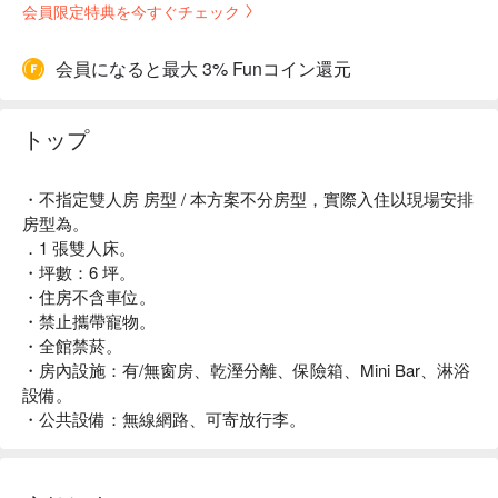
会員限定特典を今すぐチェック
会員になると最大 3% Funコイン還元
トップ
・不指定雙人房 房型 / 本方案不分房型，實際入住以現場安排
房型為。
．1 張雙人床。
・坪數：6 坪。
・住房不含車位。
・禁止攜帶寵物。
・全館禁菸。
・房內設施：有/無窗房、乾溼分離、保險箱、Mini Bar、淋浴
設備。
・公共設備：無線網路、可寄放行李。