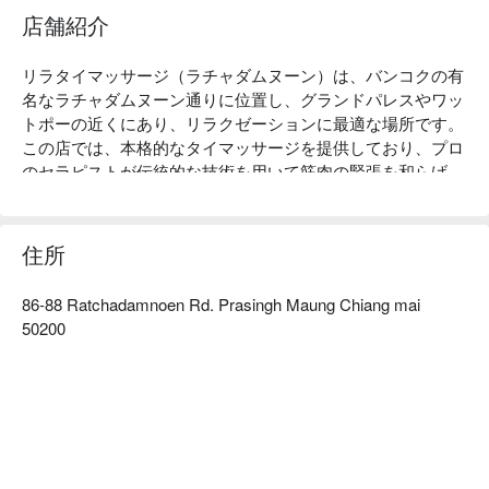
店舗紹介
リラタイマッサージ（ラチャダムヌーン）は、バンコクの有
名なラチャダムヌーン通りに位置し、グランドパレスやワッ
トポーの近くにあり、リラクゼーションに最適な場所です。
この店では、本格的なタイマッサージを提供しており、プロ
のセラピストが伝統的な技術を用いて筋肉の緊張を和らげ、
活力を回復させます。顧客のレビューは非常に高く、快適な
環境とフレンドリーなサービスが称賛されており、旅行後に
リラックスしたい観光客や地元の人々に特に適しています。
住所
ストレスを解消したい方やレジャータイムを楽しみたい方に
は、リラタイマッサージが最適な選択です。FunNowを通じ
86-88 Ratchadamnoen Rd. Prasingh Maung Chiang mai
て予約すると、割引を楽しめます！
50200