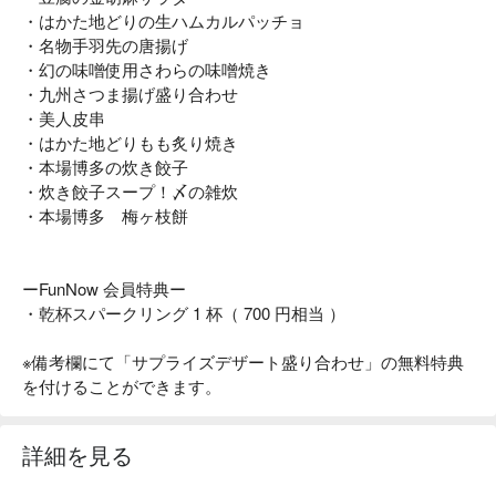
・はかた地どりの生ハムカルパッチョ
・名物手羽先の唐揚げ
・幻の味噌使用さわらの味噌焼き
・九州さつま揚げ盛り合わせ
・美人皮串
・はかた地どりもも炙り焼き
・本場博多の炊き餃子
・炊き餃子スープ！〆の雑炊
・本場博多 梅ヶ枝餅
ーFunNow 会員特典ー
・乾杯スパークリング 1 杯（ 700 円相当 ）
※備考欄にて「サプライズデザート盛り合わせ」の無料特典
を付けることができます。
詳細を見る