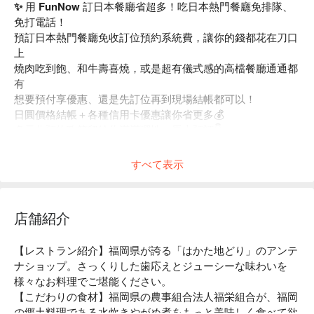
✨ 用 FunNow 訂日本餐廳省超多！吃日本熱門餐廳免排隊、
免打電話！
預訂日本熱門餐廳免收訂位預約系統費，讓你的錢都花在刀口
上
燒肉吃到飽、和牛壽喜燒，或是超有儀式感的高檔餐廳通通都
有
想要預付享優惠、還是先訂位再到現場結帳都可以！
日圓價格結帳＋各種信用卡優惠讓你省更多💰
多元化預約政策留給你滿滿彈性，馬上預訂👇
すべて表示
店舗紹介
【レストラン紹介】福岡県が誇る「はかた地どり」のアンテ
ナショップ。さっくりした歯応えとジューシーな味わいを
様々なお料理でご堪能ください。

【こだわりの食材】福岡県の農事組合法人福栄組合が、福岡
の郷土料理である水炊きやがめ煮をもっと美味しく食べて欲