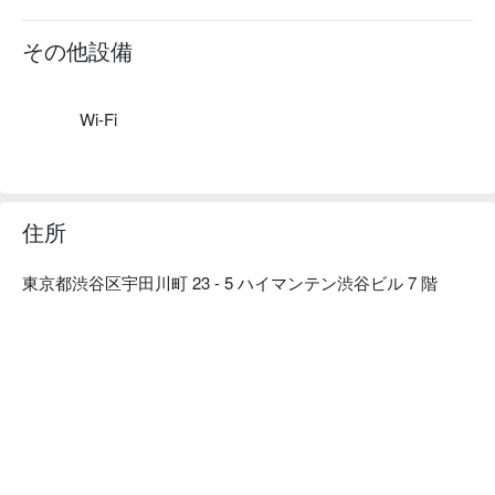
しいという想いから誕生した「はかた地どり」。地鶏ならで
はの噛みごたえ、噛むほどに増す旨味に加え、肉質がきめ細
その他設備
やかでサクッとした歯切れのよさが特徴です。

【店内雰囲気】落ち着いた温かみのある和空間で、全室個室
プライベート。銀座、渋谷は全席個室のため接待にも最適。
Wi-Fi
住所
東京都渋谷区宇田川町 23 - 5 ハイマンテン渋谷ビル 7 階