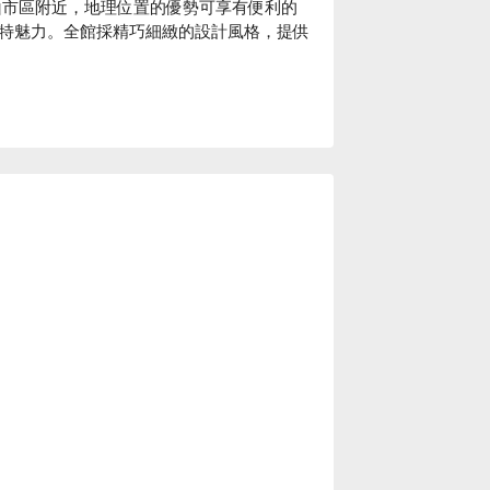
山市區附近，地理位置的優勢可享有便利的
特魅力。全館採精巧細緻的設計風格，提供
商務地段，在快節奏的台北市區裡，提供給旅
為視覺帶來整齊和諧，也讓空間更開闊明


山館休息方案立刻查看⬇︎