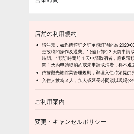
店舗の利用規約
請注意，如您所預訂之訂單預訂時間為 2023/0
更改時間操作及退費。* 預訂時間 3 天前申請
時間。* 預訂時間前 1 天申請取消者，應退還
間 1 天內申請取消約或未申請取消者，得不
依據觀光旅館業管理規則，辦理入住時須提供
入住人數為 2 人，加人或延長時間須以現場公
ご利用案内
変更・キャンセルポリシー