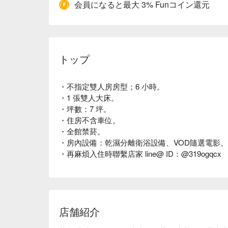
会員になると最大 3% Funコイン還元
トップ
・不指定雙人房房型；6 小時。
・1 張雙人大床。
・坪數：7 坪。
・住房不含車位。
・全館禁菸。
・房內設備：乾濕分離衛浴設備、VOD隨選電影、Netf
・再麻煩入住時聯繫店家 line@ ID：@319ogqcx
店舗紹介