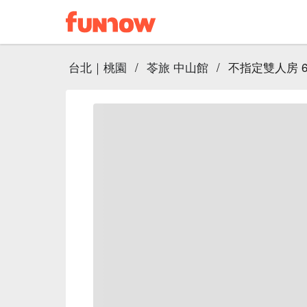
台北｜桃園
/
苓旅 中山館
/
不指定雙人房 6