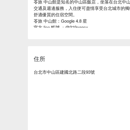
苓旅 中山館是知名的中山區飯店，坐落在台北中
交通及週邊服務，入住便可盡情享受台北城市的獨
舒適優質的住宿空間。

苓旅 中山館：Google 4.8 星

官方 line 帳號 ：@319ogqcx

苓旅 中山館推薦：苓旅 中山館位於中山區精華
人一個舒適且便利的休息環境。簡單不繁複的設計
亮。嚴謹的細節處理，讓旅客體驗優質的住宿服務。
苓旅 中山館優惠、苓旅 中山館住宿方案、苓旅 中
住所
台北市中山區建國北路二段93號