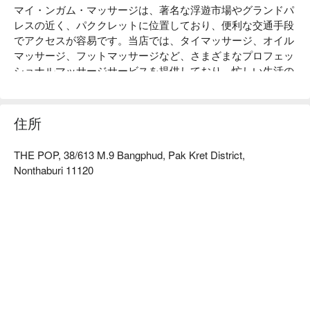
マイ・ンガム・マッサージは、著名な浮遊市場やグランドパ
レスの近く、パククレットに位置しており、便利な交通手段
でアクセスが容易です。当店では、タイマッサージ、オイル
マッサージ、フットマッサージなど、さまざまなプロフェッ
ショナルマッサージサービスを提供しており、忙しい生活の
中でリラックスし、ストレスを解消することができます。お
客様からは、特にプロフェッショナルな技術と快適な環境を
楽しんでいただいており、高い評価をいただいています。仕
住所
事でリラックスしたい方や癒しを求める旅行者の方にとっ
て、マイ・ンガム・マッサージは理想的な選択です。今すぐ
THE POP, 38/613 M.9 Bangphud, Pak Kret District,
FunNowを通じて予約して、割引をお楽しみください！
Nonthaburi 11120