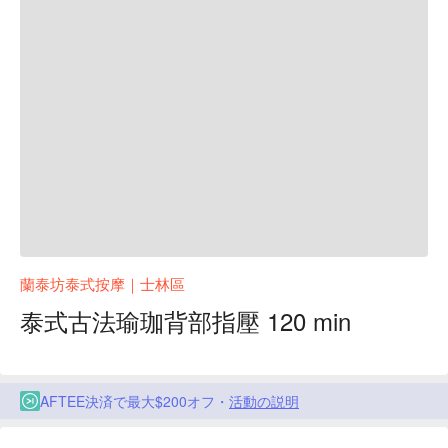
蘭泰坊泰式按摩｜士林區
泰式古法瑜珈背部指壓 120 min
AFTEE決済で最大$200オフ・
活動の説明