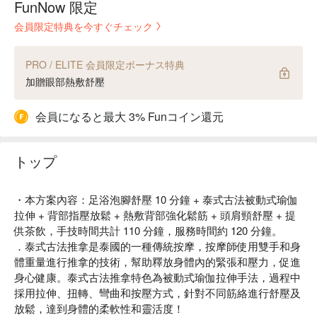
FunNow 限定
会員限定特典を今すぐチェック
PRO / ELITE 会員限定ボーナス特典
加贈眼部熱敷舒壓
会員になると最大 3% Funコイン還元
トップ
・本方案內容：足浴泡腳舒壓 10 分鐘 + 泰式古法被動式瑜伽
拉伸 + 背部指壓放鬆 + 熱敷背部強化鬆筋 + 頭肩頸舒壓 + 提
供茶飲，手技時間共計 110 分鐘，服務時間約 120 分鐘。
．泰式古法推拿是泰國的一種傳統按摩，按摩師使用雙手和身
體重量進行推拿的技術，幫助釋放身體內的緊張和壓力，促進
身心健康。泰式古法推拿特色為被動式瑜伽拉伸手法，過程中
採用拉伸、扭轉、彎曲和按壓方式，針對不同筋絡進行舒壓及
放鬆，達到身體的柔軟性和靈活度！