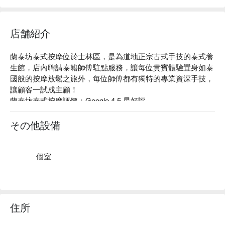
店舗紹介
蘭泰坊泰式按摩位於士林區，是為道地正宗古式手技的泰式養
生館，店內聘請泰籍師傅駐點服務，讓每位貴賓體驗置身如泰
國般的按摩放鬆之旅外，每位師傅都有獨特的專業資深手技，
讓顧客一試成主顧！

蘭泰坊泰式按摩評價：Google 4.5 星好評

蘭泰坊泰式按摩服務：泰式正宗指 / 油壓 60 分鐘二選一、純
椰泰式油壓 120 分鐘、泰式精油舒壓 120 分鐘、泰式古法瑜
その他設備
珈背部指壓 120 分鐘

蘭泰坊泰式按摩推薦：透過專業泰國籍師傅正宗手法技術、讓
每一位顧客體驗後讚不絕口，其中以純椰子油做全身舒壓按摩
個室
使肌膚滋潤有彈性，還能釋放一天的疲勞感，按摩老行家絕不
能錯過的體驗！

蘭泰坊泰式按摩預約、蘭泰坊泰式按摩價格、蘭泰坊泰式按摩
優惠立刻看看 ⬇︎
住所