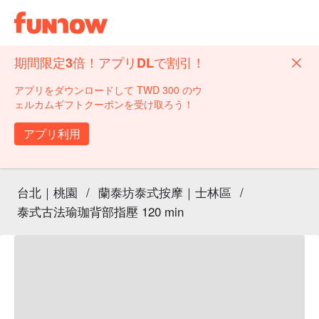
期間限定3倍！アプリDLで割引！
アプリをダウンロードして TWD 300 のウ
ェルカムギフトクーポンを受け取ろう！
アプリ利用
台北｜桃園
/
蘭泰坊泰式按摩｜士林區
/
泰式古法瑜珈背部指壓 120 min