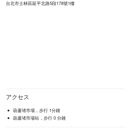
台北市士林區延平北路5段178號1樓
アクセス
葫蘆堵市場，步行 1分鐘
葫蘆堵市場站，步行 0 分鐘