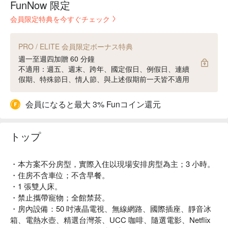
FunNow 限定
会員限定特典を今すぐチェック
PRO / ELITE 会員限定ボーナス特典
週一至週四加贈 60 分鐘
不適用：週五、週末、跨年、國定假日、例假日、連續
假期、特殊節日、情人節、與上述假期前一天皆不適用
会員になると最大 3% Funコイン還元
トップ
・本方案不分房型，實際入住以現場安排房型為主；3 小時。
・住房不含車位；不含早餐。
・1 張雙人床。
・禁止攜帶寵物；全館禁菸。
・房內設備：50 吋液晶電視、無線網路、國際插座、靜音冰
箱、電熱水壺、精選台灣茶、UCC 咖啡、隨選電影、Netflix