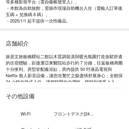
等多種影視平台（需自備帳號登入）。
・本館為自助旅館，需操作現場自助機台入住（需輸入訂單後
五碼 + 兌換碼 6 碼）。
・2025/1/1 起不提供一次性備品。
店舗紹介
旅居文旅板橋驛站二館以木質調裝潢與暖光氛圍打造放鬆舒適
的住宿體驗，距捷運亞東醫院站步行約 7 分鐘，往返板橋商圈
十分便利。房型皆配備浴缸，房內提供 50 吋液晶電視與 
Netflix 個人影音設備，讓您在繁忙之餘盡情舒展身心；全館採 
24 小時自助式入住，讓您時間自由彈性，隨時到達馬上入
住。 

旅居文旅 板橋驛站二館評價：Google 4 星好評推薦。

その他設備
旅居文旅 板橋驛站二館推薦：位置近捷運亞東醫院站，步行
約 7 分鐘可抵達。

旅居文旅 板橋驛站二館優惠、旅居文旅 板橋驛站二館住宿方
Wi-Fi
フロントデスク[24時間]
案、旅居文旅 板橋驛站二館休息方案立刻查看⬇︎