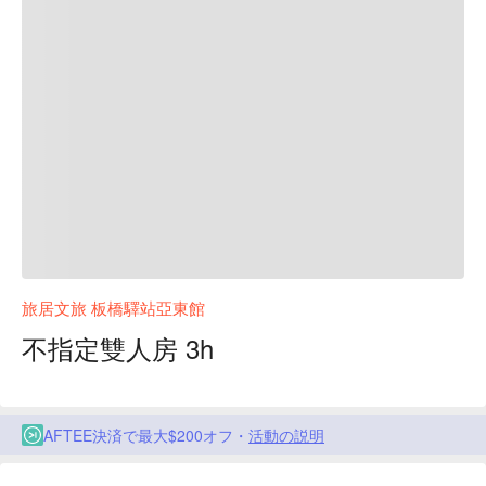
旅居文旅 板橋驛站亞東館
不指定雙人房 3h
AFTEE決済で最大$200オフ・
活動の説明