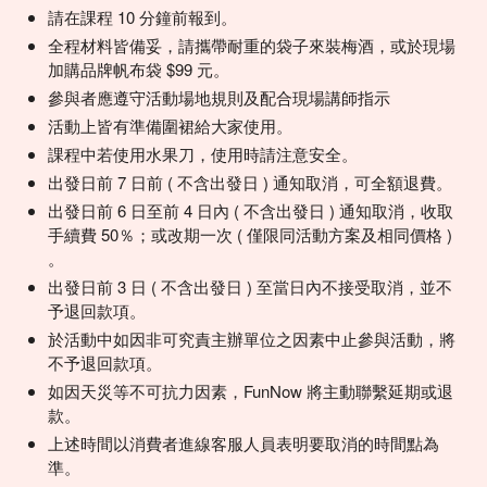
請在課程 10 分鐘前報到。
全程材料皆備妥，請攜帶耐重的袋子來裝梅酒，或於現場
加購品牌帆布袋 $99 元。
參與者應遵守活動場地規則及配合現場講師指示
活動上皆有準備圍裙給大家使用。
課程中若使用水果刀，使用時請注意安全。
出發日前 7 日前 ( 不含出發日 ) 通知取消，可全額退費。
出發日前 6 日至前 4 日內 ( 不含出發日 ) 通知取消，收取
手續費 50％；或改期一次 ( 僅限同活動方案及相同價格 )
。
出發日前 3 日 ( 不含出發日 ) 至當日內不接受取消，並不
予退回款項。
於活動中如因非可究責主辦單位之因素中止參與活動，將
不予退回款項。
如因天災等不可抗力因素，FunNow 將主動聯繫延期或退
款。
上述時間以消費者進線客服人員表明要取消的時間點為
準。