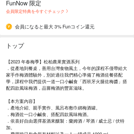
FunNow 限定
会員限定特典を今すぐチェック
会員になると最大 3% Funコイン還元
トップ
【2023 年春梅季】松柏農果實酒系列
．從產地到餐桌，善用台灣食物風土，今年的課程不僅帶給大
家手作梅酒體驗外，別於過往我們精心準備了梅酒佐餐搭配
學，課程中我們提供一道一口小鹹食「西班牙火腿佐梅醬」搭
配四款風味梅酒，品嘗梅酒的豐富滋味。
【本方案內容】
．產地介紹、親手實作、風呂布敷巾綁梅酒罐。
．梅酒佐一口小鹹食、搭配四款風味梅酒。
．依喜好自由選擇基酒來釀製：蘭姆酒 / 琴酒 / 威士忌 / 伏特
加。
．費用皆已包含所有材料以及一人一罐成品 1000 ml。