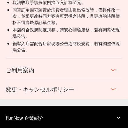
取消收取手續費依四捨五入計算至元。
同筆訂單因可歸責於消費者理由提出修改時，僅得修改一
次，並限更改時同方案有可選擇之時段，且更改的時段價
格不得高於原訂單金額。
本店符合政府防疫規範，請安心體驗服務，若有調整依現
場公告。
顧客入店需配合店家現場公告之防疫規範，若有調整依現
場公告。
ご利用案内
変更・キャンセルポリシー
FunNow 企業紹介