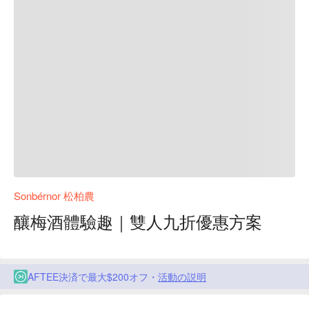
Sonbérnor 松柏農
釀梅酒體驗趣｜雙人九折優惠方案
AFTEE決済で最大$200オフ・
活動の説明