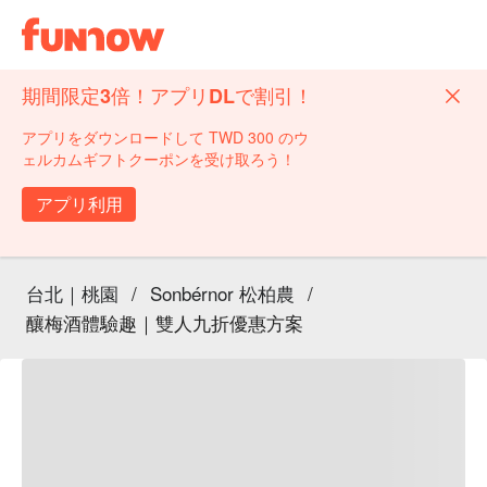
期間限定3倍！アプリDLで割引！
アプリをダウンロードして TWD 300 のウ
ェルカムギフトクーポンを受け取ろう！
アプリ利用
台北｜桃園
/
Sonbérnor 松柏農
/
釀梅酒體驗趣｜雙人九折優惠方案