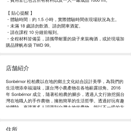
【 貼心提醒 】
・體驗時間：約 1.5 小時，實際體驗時間依現場狀況為主。
・未滿 18 歲請勿飲酒、請勿開車酒駕。
・請在課程 10 分鐘前報到。
・全程材料皆備妥，請攜帶耐重的袋子來裝梅酒，或於現場加
購品牌帆布袋 TWD 99。
店舗紹介
Sonbérnor 松柏農以在地的鄉土文化結合設計美學，為我們的
生活增添幸福滋味，讓台灣小農產物在各地嶄露頭角。2016 
年 Sonbérnor 成立，隨著松柏農的腳步，透過人文行旅挖掘台
灣在地職人的手作農物，擁抱簡單的生活哲學。透過好玩有趣
的體驗，來讓更多人認識到台灣土地的農物，能以不一樣的方
式來呈現。

Sonbérnor 松柏農體驗內容：釀梅酒

Sonbérnor 松柏農評價：Google 4.6 星好評

住所