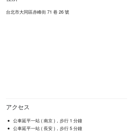
Sonbérnor 松柏農推薦：交通便利

Sonbérnor 松柏農預約、Sonbérnor 松柏農價格立刻查看
台北市大同區赤峰街 71 巷 26 號
アクセス
公車延平一站 ( 南京 )，步行 1 分鐘
公車延平一站 ( 長安 )，步行 5 分鐘