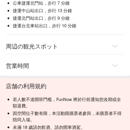
公車捷運北門站，步行 7 分鐘
捷運中山站出口，步行 13 分鐘
捷運北門站出口，步行 9 分鐘
捷運台北車站出口，步行 10 分鐘
周辺の観光スポット
営業時間
店舗の利用規約
若人數不達開班門檻，FunNow 將於行前通知您改期或全
額退費。
因空間位子數有限，本活動限購票者參與，未購票者不得
陪同入場。
未滿 18 歲請勿飲酒、請勿開車酒駕。