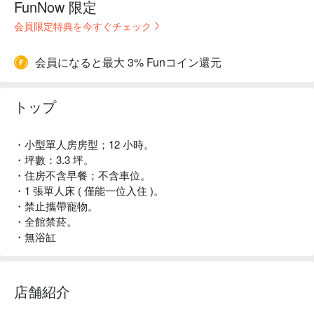
FunNow 限定
会員限定特典を今すぐチェック
会員になると最大 3% Funコイン還元
トップ
・小型單人房房型；12 小時。
・坪數：3.3 坪。
・住房不含早餐；不含車位。
・1 張單人床 ( 僅能一位入住 )。
・禁止攜帶寵物。
・全館禁菸。
・無浴缸
店舗紹介