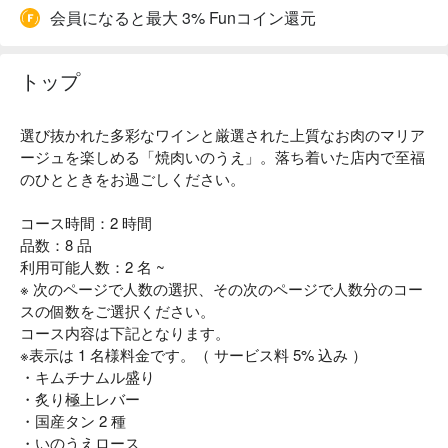
会員になると最大 3% Funコイン還元
トップ
選び抜かれた多彩なワインと厳選された上質なお肉のマリア
ージュを楽しめる「焼肉いのうえ」。落ち着いた店内で至福
のひとときをお過ごしください。
コース時間：2 時間
品数：8 品
利用可能人数：2 名 ~
※ 次のページで人数の選択、その次のページで人数分のコー
スの個数をご選択ください。
コース内容は下記となります。
※表示は 1 名様料金です。（ サービス料 5% 込み ）
・キムチナムル盛り
・炙り極上レバー
・国産タン 2 種
・いのうえロース