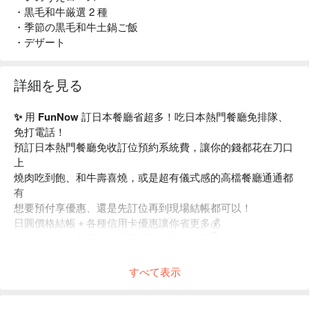
・黒毛和牛厳選 2 種
・季節の黒毛和牛土鍋ご飯
・デザート
詳細を見る
✨ 用 FunNow 訂日本餐廳省超多！吃日本熱門餐廳免排隊、
免打電話！
預訂日本熱門餐廳免收訂位預約系統費，讓你的錢都花在刀口
上
燒肉吃到飽、和牛壽喜燒，或是超有儀式感的高檔餐廳通通都
有
想要預付享優惠、還是先訂位再到現場結帳都可以！
日圓價格結帳＋各種信用卡優惠讓你省更多💰
多元化預約政策留給你滿滿彈性，馬上預訂👇
すべて表示