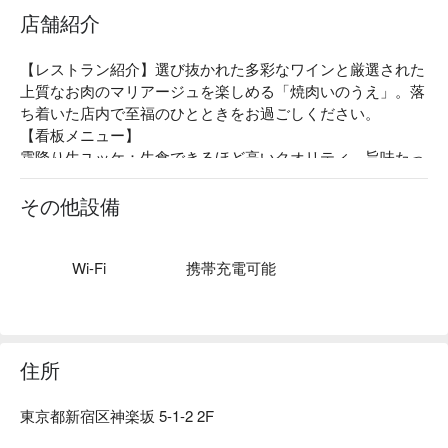
店舗紹介
【レストラン紹介】選び抜かれた多彩なワインと厳選された
上質なお肉のマリアージュを楽しめる「焼肉いのうえ」。落
ち着いた店内で至福のひとときをお過ごしください。

【看板メニュー】

霜降り生ユッケ：生食できるほど高いクオリティ、旨味たっ
ぷりの和牛サーロインをふんだんに使用した肉本来の旨味を
味わえます。

その他設備
ソムリエ厳選ワイン：美味しいお肉にはワインが必須。当店
は料理に合う物を厳選して豊富に取り揃えております。

【店内雰囲気】座り心地の良いレザー調の椅子が大人っぽさ
Wi-Fi
携帯充電可能
の中に遊びのあるカジュアルな空間を演出する、会社でのご
宴会やご家族でのお集まりなどの大人数のご宴会におすすめ
のスペースです。
住所
東京都新宿区神楽坂 5-1-2 2F