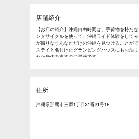
店舗紹介
【お店の紹介】沖縄自由時間は、手荷物を持たな
ンタサイクルを使って、沖縄ライド体験をしてみ
が織りなすあなただけの沖縄を見つけることがで
ステイと名付けたグランピングハウスにもお泊ま
れた身体を癒すのに最適です。

【オススメの車種】カーボンフレームのロードバイ
シストバイクまで！クロスバイクの代名詞ジャイ
に最適な軽量性と耐衝撃性を備えたマウンテンバ
住所
沖縄県那覇市三原1丁目31番21号1F