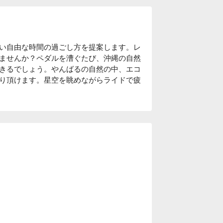
い自由な時間の過ごし方を提案します。レ
ませんか？ペダルを漕ぐたび、沖縄の自然
きるでしょう。やんばるの自然の中、エコ
り頂けます。星空を眺めながらライドで疲
クから、フラット、MTB、FAT、電動ア
アントの「 エスケープ 」は沖縄の街乗り
イクです。