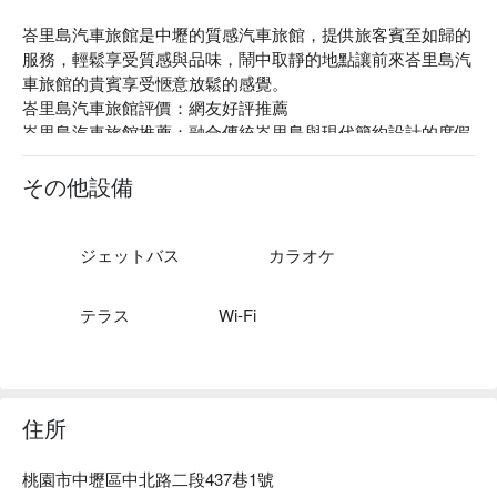
峇里島汽車旅館是中壢的質感汽車旅館，提供旅客賓至如歸的
服務，輕鬆享受質感與品味，鬧中取靜的地點讓前來峇里島汽
車旅館的貴賓享受愜意放鬆的感覺。

峇里島汽車旅館評價：網友好評推薦

峇里島汽車旅館推薦：融合傳統峇里島與現代簡約設計的度假
風格，充分運用各種建材、石板、階梯、木飾品，處處可見天
然素材點綴其中，空靈的氛圍有別於一般汽車旅館。

その他設備
峇里島汽車旅館優惠、峇里島汽車旅館住宿方案、峇里島汽車
旅館休息方案立刻查看⬇︎
ジェットバス
カラオケ
テラス
Wi-Fi
住所
桃園市中壢區中北路二段437巷1號