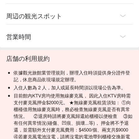
周辺の観光スポット
営業時間
店舗の利用規約
依據觀光旅館業管理規則，辦理入住時須提供身分證件登
記，休息商品依現場規定辦理。
入住人數為 2 人，加人或延長時間須以現場公告為準。
目前館內KTV房均使用無線麥克風， 因此入住KTV房時需
支付麥克風押金$2000元。 ★無線麥克風租賃須知： ①向
櫃檯借用無線麥克風時，務必檢查無線麥克風是否有異常
情況。 ②退房時請將麥克風歸還給櫃檯以便檢查 ③如
有任何異常情況(碰傷、凹痕、損壞...等)， 押金將不予退
還，並需額外支付麥克風費用：$4500/個、兩支共$9000
④若麥克風電池沒電，請將沒電的電池帶到櫃檯交換新電