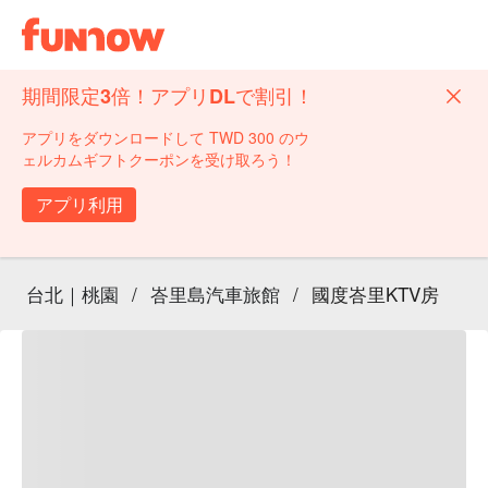
期間限定3倍！アプリDLで割引！
アプリをダウンロードして TWD 300 のウ
ェルカムギフトクーポンを受け取ろう！
アプリ利用
台北｜桃園
/
峇里島汽車旅館
/
國度峇里KTV房