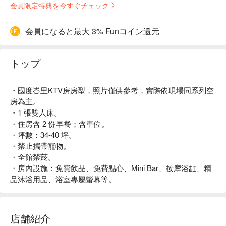
会員限定特典を今すぐチェック
会員になると最大 3% Funコイン還元
トップ
・國度峇里KTV房房型，照片僅供參考，實際依現場同系列空
房為主。
・1 張雙人床。
・住房含 2 份早餐；含車位。
・坪數：34-40 坪。
・禁止攜帶寵物。
・全館禁菸。
・房內設施：免費飲品、免費點心、Mini Bar、按摩浴缸、精
品沐浴用品、浴室專屬螢幕等。
店舗紹介