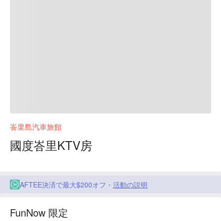
峇里島汽車旅館
國度峇里KTV房
AFTEE決済で最大$200オフ・
活動の説明
FunNow 限定