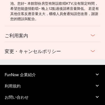
池。您好~ 本館部份房型有附設歡唱KTV,沒有限定時間，
希望您能盡情歡唱~ 晚上12點過後請將音量降低。 若是有
其他住客反應音量太大，櫃檯人員會通知請您改善，謝謝
您的體諒與配合。
ご利用案内
変更・キャンセルポリシー
FunNow 企業紹介
利用規約
お問い合わせ