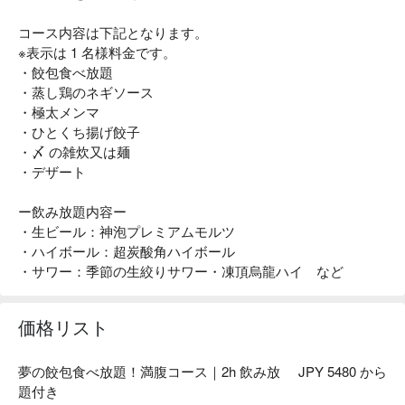
コース内容は下記となります。
※表示は 1 名様料金です。
・餃包食べ放題
・蒸し鶏のネギソース
・極太メンマ
・ひとくち揚げ餃子
・〆 の雑炊又は麺
・デザート
ー飲み放題内容ー
・生ビール：神泡プレミアムモルツ
・ハイボール：超炭酸角ハイボール
・サワー：季節の生絞りサワー・凍頂烏龍ハイ など
価格リスト
夢の餃包食べ放題！満腹コース｜2h 飲み放
JPY 5480 から
題付き