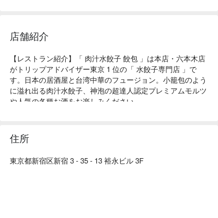
店舗紹介
【レストラン紹介】「 肉汁水餃子 餃包 」は本店・六本木店
がトリップアドバイザー東京 1 位の「 水餃子専門店 」で
す。日本の居酒屋と台湾中華のフュージョン。小籠包のよう
に溢れ出る肉汁水餃子、神泡の超達人認定プレミアムモルツ
や人気の各種お酒をお楽しみください。

【看板メニュー】

肉汁水餃子餃包：小籠包のような肉汁と黒豚の餃子餡をもっ
ちりした皮で包んだ餃包。

住所
【パフォーマンス】当店は肉汁水餃子専門店として「 新宿
でいちばん幸せになれる場所 」を目指しています。お料理
東京都新宿区新宿 3 - 35 - 13 裕永ビル 3F
を最大限楽しめるように店内を完全禁煙といたしました。も
っちりじゅわっと小籠包のような肉汁餃子餃包とお酒をお楽
しみください。