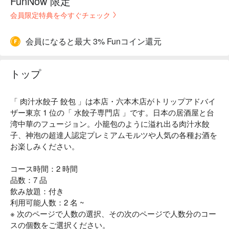
FunNow 限定
会員限定特典を今すぐチェック
会員になると最大 3% Funコイン還元
トップ
「 肉汁水餃子 餃包 」は本店・六本木店がトリップアドバイ
ザー東京 1 位の「 水餃子専門店 」です。日本の居酒屋と台
湾中華のフュージョン。小籠包のように溢れ出る肉汁水餃
子、神泡の超達人認定プレミアムモルツや人気の各種お酒を
お楽しみください。
コース時間：2 時間
品数：7 品
飲み放題：付き
利用可能人数：2 名 ~
※ 次のページで人数の選択、その次のページで人数分のコー
スの個数をご選択ください。