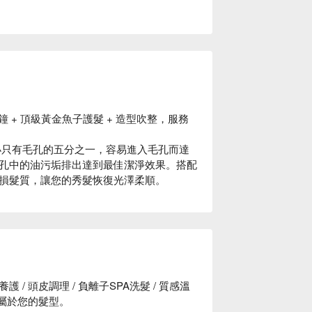
分鐘 + 頂級黃金魚子護髮 + 造型吹整，服務
大小只有毛孔的五分之一，容易進入毛孔而達
孔中的油污垢排出達到最佳潔淨效果。搭配
護受損髮質，讓您的秀髮恢復光澤柔順。
 頭皮調理 / 負離子SPA洗髮 / 質感溫
屬於您的髮型。
