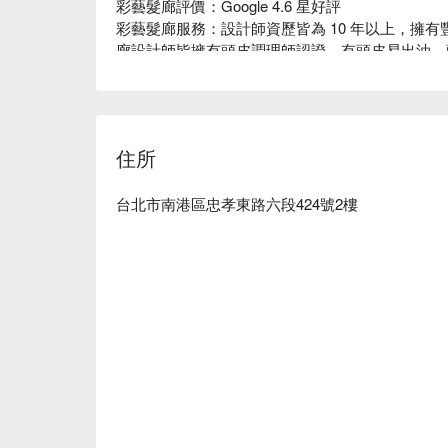
彩藝髮廊評價：Google 4.6 星好評

彩藝髮廊服務：設計師資歷皆為 10 年以上，擁
廊設計師皆擁有頭皮調理師認證，有頭皮易出油、
將針對您的問題進行改善，讓頭皮更健康。

彩藝髮廊推薦：設計師細心、耐心的介紹以及服務
造舒適安心的享受氛圍。

彩藝髮廊預約、彩藝髮廊
住所
台北市南港區忠孝東路六段424號2樓