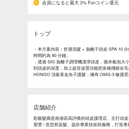
会員になると最大 3% Funコイン還元
トップ
・本方案內容：舒適洗髮 + 負離子頭皮 SPA 10 
時間約為 80 分鐘。
．透過 SIG 負離子調理機潔淨頭皮，微米氣泡
到頭皮的深度，加上超音波震功能把各種殘留在毛
HONGO 頂級黃金魚子護髮，擁有 OMG-3 修
店舗紹介
彩藝髮廊是南港區高評價的頭皮護理店。主打頭皮養護 /
塑燙 / 造型剪染髮。提供專業技術與服務，打造專