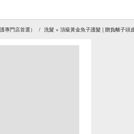
養護專門店首選）
/
洗髮 + 頂級黃金魚子護髮 | 贈負離子頭皮