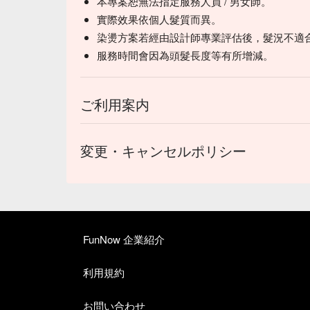
本專案恕無法指定服務人員 / 男女師。
實際效果依個人髮質而異。
染燙方案若經由設計師專業評估後，髮況不適
服務時間會因為頭髮長度等有所增減。
ご利用案内
変更・キャンセルポリシー
FunNow 企業紹介
利用規約
お問い合わせ