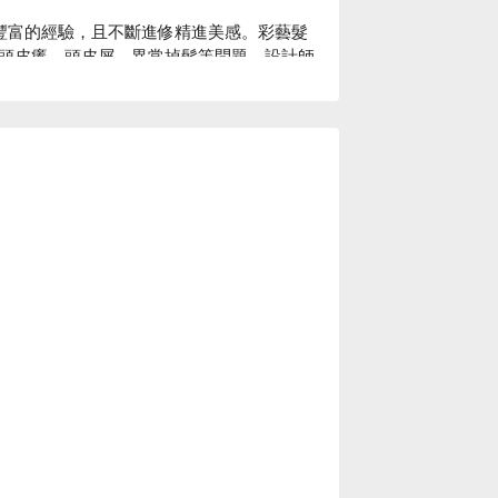
有豐富的經驗，且不斷進修精進美感。彩藝髮
頭皮癢、頭皮屑、異常掉髮等問題，設計師
，除了親切之外，加上多年資歷的專業，打
價格立刻查看 ⬇︎										