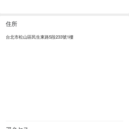
優惠立刻查看 ⬇︎
住所
台北市松山區民生東路5段233號1樓
アクセス