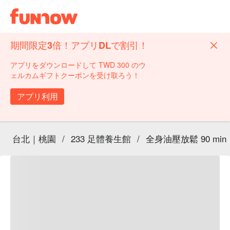
期間限定3倍！アプリDLで割引！
アプリをダウンロードして TWD 300 のウ
ェルカムギフトクーポンを受け取ろう！
アプリ利用
台北｜桃園
/
233 足體養生館
/
全身油壓放鬆 90 min