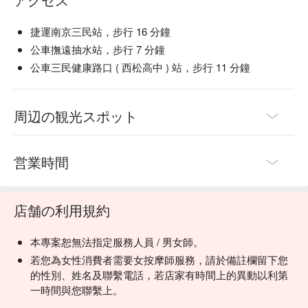
捷運南京三民站，步行 16 分鐘
公車撫遠抽水站，步行 7 分鐘
公車三民健康路口 ( 西松高中 ) 站，步行 11 分鐘
周辺の観光スポット
営業時間
店舗の利用規約
本專案恕無法指定服務人員 / 男女師。
若您為女性消費者需要女按摩師服務，請於備註欄留下您
的性別、姓名及聯繫電話，若店家有時間上的異動以利第
一時間與您聯繫上。