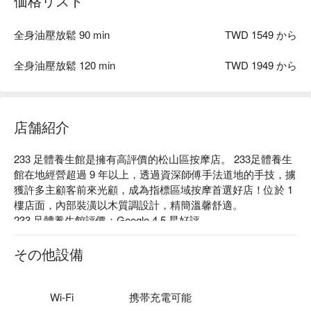
価格リスト
全身油壓放鬆 90 min
TWD 1549 から
全身油壓放鬆 120 min
TWD 1949 から
店舗紹介
233 足體養生館是擁有高評價的松山區按摩店。 233足體養生
館在地經營超過 9 年以上，透過資深師傅手法道地的手技，擄
獲許多主顧客前來光顧，成為指標區域按摩首選好店！位於 1 
樓店面，內部裝潢以木質調設計，精簡溫馨舒適。

233 足體養生館評價：Google 4.5 星好評

233 足體養生館推薦：店內師傅手勁皆可客製化調整顧客的需
求，讓您不僅體驗專業按摩技術，更是達到您身體經絡全身紓
その他設備
壓放鬆時刻，也使用天然精油調製配方，讓您可添購搭配按摩
調理放鬆。

233 足體養生館預約、233 足體養生館價格、233 足體養生館
Wi-Fi
携帯充電可能