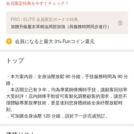
会員限定特典を今すぐチェック
PRO / ELITE 会員限定ボーナス特典
加贈升級薰衣草精油局部加強（與服務時間同步進行）
会員になると最大 3% Funコイン還元
トップ
・本方案內容：全身油壓放鬆 90 分鐘，手技服務時間為 90 分
鐘 。
．本店開立已有 9 年，均為專業師傅獨特手技，讓顧客回頭率
大受好評！店內師傅手勁皆可客製化調整顧客的需求，讓您不
僅體驗專業按摩技術，更是達到您身體經絡全身紓壓放鬆時
刻。
．可加購全身油壓 120 分鐘，請於下一步完成預訂。