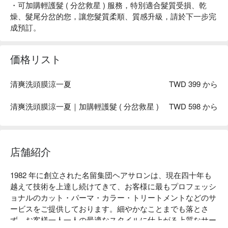
・可加購輕護髮 ( 分岔救星 ) 服務，特別適合髮質受損、乾
燥、髮尾分岔的您，讓您髮質柔順、質感升級，請於下一步完
成預訂。
価格リスト
清爽洗頭膜涼一夏
TWD 399 から
清爽洗頭膜涼一夏｜加購輕護髮 ( 分岔救星 )
TWD 598 から
店舗紹介
1982 年に創立された名留集団ヘアサロンは、現在四十年も
越えて技術を上達し続けてきて、お客様に最もプロフェッシ
ョナルのカット・パーマ・カラー・トリートメントなどのサ
ービスをご提供しております。細やかなことまでも落とさ
ず、お客様一人一人の最適なスタイルに仕上がる上質なサー