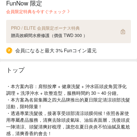
FunNow 限定
会員限定特典を今すぐチェック
PRO / ELITE 会員限定ボーナス特典
贈高效瞬間水療修護（價值 TWD 300 ）
会員になると最大 3% Funコイン還元
トップ
・本方案內容：肩頸按摩 + 健康洗髮 + 沖水區頭皮角質淨化
調理 + 洗淨沖水 + 吹整造型，服務時間約 30 ~ 40 分鐘。
・本方案為名留集團之四大品牌推出的夏日限定清涼頭部洗髮
活動，限時限量 !
・透過專業洗髮後，接著享受頭部清涼頭膜伺候 ! 依照各家使
用專屬產品服務，清爽去除頭皮氣味、油垢表面層，洗後頭皮
一陣清涼、頭髮清爽好梳理，讓您在夏日炎炎不怕油膩及尷尬
感，清爽香香約會去！