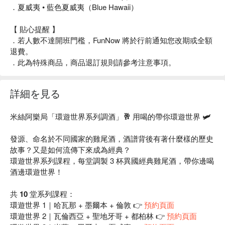
．夏威夷 • 藍色夏威夷（Blue Hawaii）
【 貼心提醒 】
．若人數不達開班門檻，FunNow 將於行前通知您改期或全額
退費。
．此為特殊商品，商品退訂規則請參考注意事項。
詳細を見る
米絲阿樂局「環遊世界系列調酒」🥂 用喝的帶你環遊世界 🛩
發源、命名於不同國家的雞尾酒，酒譜背後有著什麼樣的歷史
故事？又是如何流傳下來成為經典？
環遊世界系列課程，每堂調製 3 杯異國經典雞尾酒，帶你邊喝
酒邊環遊世界！
共 10 堂系列課程：
環遊世界 1｜哈瓦那 + 墨爾本 + 倫敦 👉
預約頁面
環遊世界 2｜瓦倫西亞 + 聖地牙哥 + 都柏林 👉
預約頁面