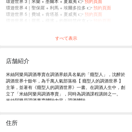
環遊世界 3｜米蘭 + 墨爾本 + 夏威夷 👉
預約頁面
環遊世界 4｜聖保羅 + 利馬 + 埃爾多拉多 👉
預約頁面
環遊世界 5｜費城 + 肯塔基 + 夏威夷 👉
預約頁面
環遊世界 6｜羅馬 + 橫濱 + 約斯特范代克 👉
預約頁面
環遊世界 7｜底特律 + 紐澳良 + 吉隆坡 👉
預約頁面
環遊世界 8｜班夫 + 馬德里 + 佛羅里達 👉
預約頁面
すべて表示
環遊世界 9｜尼斯 + 洛杉磯 + 西班牙港 👉
預約頁面
環遊世界 10｜紐約 + 蒙哥馬利 + 鳳凰城 👉
預約頁面
店舗紹介
米絲阿樂局調酒專賣在調酒界頗具名氣的「癮型人」，沈醉於
調酒世界十餘年，為千萬人氣部落格【 癮型人的調酒世界 】
主筆，並著有《癮型人的調酒世界》一書。在調酒人生中，創
立了「米絲阿樂局調酒專賣」，同時為調酒課程講師之一。

米絲阿樂局調酒專賣體驗內容：調酒體驗

米絲阿樂局調酒專賣評價：Google 4.6 星好評

米絲阿樂局調酒專賣推薦：交通便利，捷運萬芳社區站步行 1 
分鐘即可抵達。

住所
米絲阿樂局調酒專賣預約、米絲阿樂局調酒專賣價格立刻查看