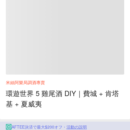
米絲阿樂局調酒專賣
環遊世界 5 雞尾酒 DIY｜費城 + 肯塔
基 + 夏威夷
AFTEE決済で最大$200オフ・
活動の説明