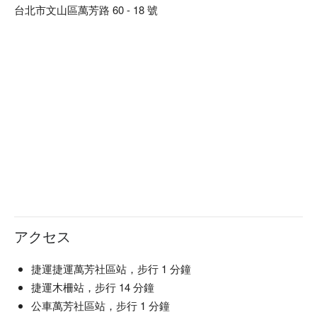
⬇︎
台北市文山區萬芳路 60 - 18 號
アクセス
捷運捷運萬芳社區站，步行 1 分鐘
捷運木柵站，步行 14 分鐘
公車萬芳社區站，步行 1 分鐘