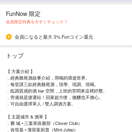
FunNow 限定
会員限定特典を今すぐチェック
会員になると最大 3% Funコイン還元
トップ
【 方案介紹 】
．經典雞尾酒故事介紹，用喝的環遊世界。
．每堂課三款經典雞尾酒，現學、現調、現喝。
．低調質感的酒 bar 空間，上班的苦悶來這裡紓壓。
．旁邊就是捷運站！回家超方便，微醺也不擔心。
．可自由選擇單人 / 雙人調酒方案。
【 主題城市 & 酒單 】
．費 城 • 三葉草俱樂部（Clover Club）
．肯塔基 • 薄荷茱莉普（Mint Julep）