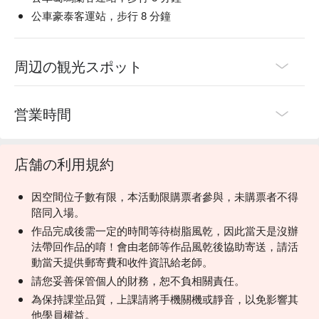
公車豪泰客運站，步行 8 分鐘
周辺の観光スポット
営業時間
店舗の利用規約
因空間位子數有限，本活動限購票者參與，未購票者不得
陪同入場。
作品完成後需一定的時間等待樹脂風乾，因此當天是沒辦
法帶回作品的唷！會由老師等作品風乾後協助寄送，請活
動當天提供郵寄費和收件資訊給老師。
請您妥善保管個人的財務，恕不負相關責任。
為保持課堂品質，上課請將手機關機或靜音，以免影響其
他學員權益。