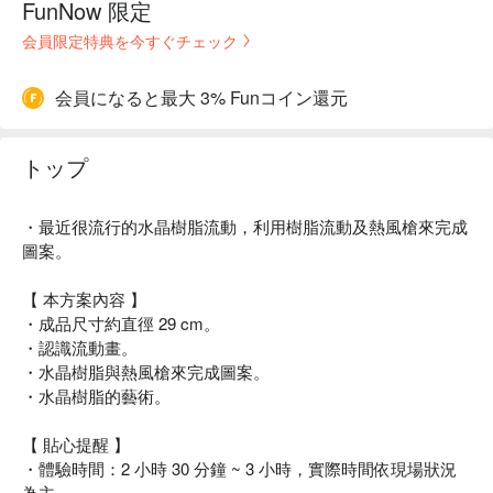
FunNow 限定
会員限定特典を今すぐチェック
会員になると最大 3% Funコイン還元
トップ
・最近很流行的水晶樹脂流動，利用樹脂流動及熱風槍來完成
圖案。
【 本方案內容 】
・成品尺寸約直徑 29 cm。
・認識流動畫。
・水晶樹脂與熱風槍來完成圖案。
・水晶樹脂的藝術。
【 貼心提醒 】
・體驗時間：2 小時 30 分鐘 ~ 3 小時，實際時間依現場狀況
為主。