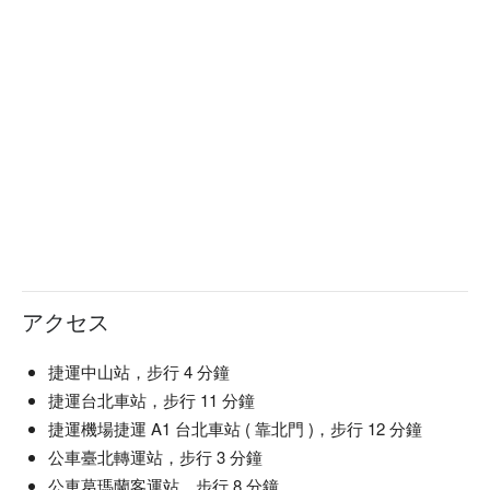
查看⬇︎		
アクセス
捷運中山站，步行 4 分鐘
捷運台北車站，步行 11 分鐘
捷運機場捷運 A1 台北車站 ( 靠北門 )，步行 12 分鐘
公車臺北轉運站，步行 3 分鐘
公車葛瑪蘭客運站，步行 8 分鐘