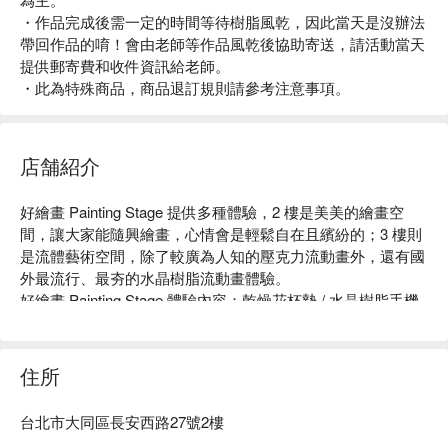
・作品完成後需一定的時間等待樹脂風乾，因此當天是沒辦法
帶回作品的唷！會由老師等作品風乾後協助寄送，請活動當天
提供郵寄費和收件資訊給老師。
・此為特殊商品，商品退訂規則請參考注意事項。
店舗紹介
好繪畫 Painting Stage 提供多種體驗，2 樓是美美的繪畫空
間，讓大家能隨興繪畫，心情會是輕鬆自在且繽紛的；3 樓則
是流體藝術空間，除了較廣為人知的壓克力流動畫外，還有國
外最流行、最夯的水晶樹脂流動畫體驗。

好繪畫 Painting Stage 體驗內容：乾燥花杯墊 / 水晶樹脂手機
殼 / 水晶樹脂時鐘 / 乾燥花字母燈 

好繪畫 Painting Stage 評價：Facebook 網友 4.8 星好評

好繪畫 Painting Stage 推薦：交通便利，捷運中山站步行 4 分
住所
鐘即可抵達。Art Makes You Happy！不需任何繪畫天份，跟
著我們一起Fun輕鬆玩吧。

台北市大同區長安西路27號2樓
好繪畫 Painting Stage 預約、好繪畫 Painting Stage 價格立刻