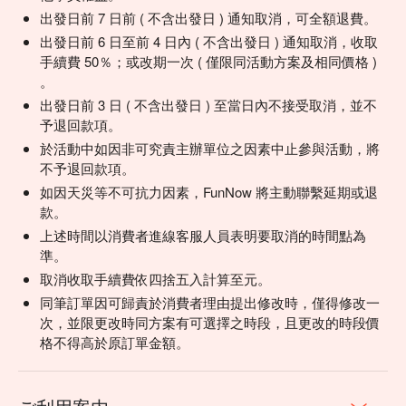
出發日前 7 日前 ( 不含出發日 ) 通知取消，可全額退費。
出發日前 6 日至前 4 日內 ( 不含出發日 ) 通知取消，收取
手續費 50％；或改期一次 ( 僅限同活動方案及相同價格 )
。
出發日前 3 日 ( 不含出發日 ) 至當日內不接受取消，並不
予退回款項。
於活動中如因非可究責主辦單位之因素中止參與活動，將
不予退回款項。
如因天災等不可抗力因素，FunNow 將主動聯繫延期或退
款。
上述時間以消費者進線客服人員表明要取消的時間點為
準。
取消收取手續費依四捨五入計算至元。
同筆訂單因可歸責於消費者理由提出修改時，僅得修改一
次，並限更改時同方案有可選擇之時段，且更改的時段價
格不得高於原訂單金額。