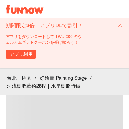
期間限定3倍！アプリDLで割引！
アプリをダウンロードして TWD 300 のウ
ェルカムギフトクーポンを受け取ろう！
アプリ利用
台北｜桃園
/
好繪畫 Painting Stage
/
河流樹脂藝術課程｜水晶樹脂時鐘