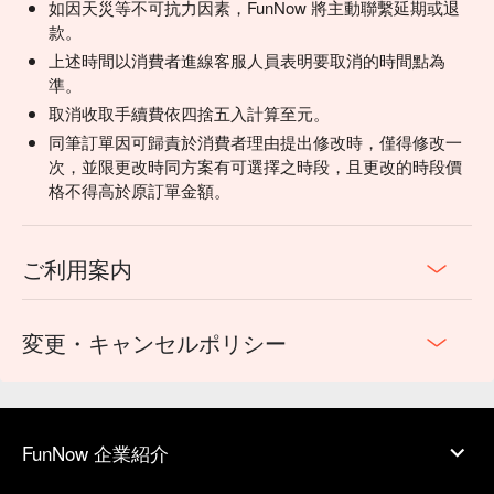
如因天災等不可抗力因素，FunNow 將主動聯繫延期或退
款。
上述時間以消費者進線客服人員表明要取消的時間點為
準。
取消收取手續費依四捨五入計算至元。
同筆訂單因可歸責於消費者理由提出修改時，僅得修改一
次，並限更改時同方案有可選擇之時段，且更改的時段價
格不得高於原訂單金額。
ご利用案内
変更・キャンセルポリシー
FunNow 企業紹介