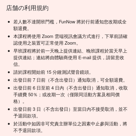
店舗の利用規約
若人數不達開班門檻，FunNow 將於行前通知您改期或全
額退費。
本課程將使用 Zoom 雲端視訊會議方式進行，下單前請確
認使用之裝置可正常使用 Zoom。
早班課程將於前一天晚上提供連結、晚班課程於當天早上
提供連結；連結將由體驗商使用 E-mail 提供，請留意收
信。
請於課程開始前 15 分鐘測試聲音鏡頭。
出發日前 7 日前（不含出發日）通知取消，可全額退費。
出發日前 6 日至前 4 日內（不含出發日）通知取消，收取
手續費 50％；或改期一次（僅限同活動方案及相同價
格）。
出發日前 3 日（不含出發日）至當日內不接受取消，並不
予退回款項。
於活動中如因非可究責主辦單位之因素中止參與活動，將
不予退回款項。