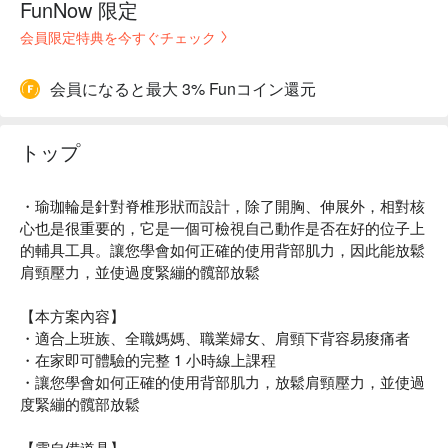
FunNow 限定
会員限定特典を今すぐチェック
会員になると最大 3% Funコイン還元
トップ
・瑜珈輪是針對脊椎形狀而設計，除了開胸、伸展外，相對核
心也是很重要的，它是一個可檢視自己動作是否在好的位子上
的輔具工具。讓您學會如何正確的使用背部肌力，因此能放鬆
肩頸壓力，並使過度緊繃的髖部放鬆
【本方案內容】
・適合上班族、全職媽媽、職業婦女、肩頸下背容易痠痛者
・在家即可體驗的完整 1 小時線上課程
・讓您學會如何正確的使用背部肌力，放鬆肩頸壓力，並使過
度緊繃的髖部放鬆
【需自備道具】