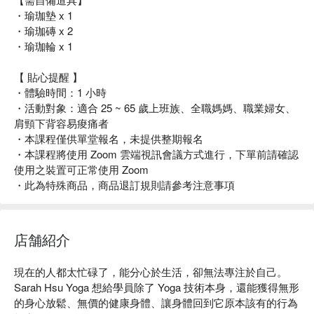
・瑜珈墊 x 1
・瑜珈磚 x 2
・瑜珈輪 x 1
【 貼心提醒 】
・體驗時間：1 小時
・活動對象：適合 25 ~ 65 歲上班族、全職媽媽、職業婦女、
肩頸下背容易痠痛者
・本課程僅供單堂報名，未提供整期報名
・本課程將使用 Zoom 雲端視訊會議方式進行，下單前請確認
使用之裝置可正常使用 Zoom
・此為特殊商品，商品退訂規則請參考注意事項
店舗紹介
現在的人都太忙碌了，能分心於生活，卻無法專注於自己。
Sarah Hsu Yoga 想給學員除了 Yoga 技術本身，還能獲得無形
的身心放鬆、無價的健康身體、讓身體回到它原本該有的行為