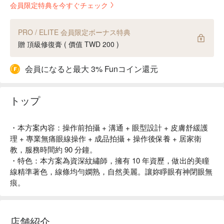
会員限定特典を今すぐチェック
PRO / ELITE 会員限定ボーナス特典
贈 頂級修復膏 ( 價值 TWD 200 )
会員になると最大 3% Funコイン還元
トップ
・本方案內容：操作前拍攝 + 溝通 + 眼型設計 + 皮膚舒緩護
理 + 專業無痛眼線操作 + 成品拍攝 + 操作後保養 + 居家衛
教，服務時間約 90 分鐘。
・特色：本方案為資深紋繡師，擁有 10 年資歷，做出的美瞳
線精準著色，線條均勻嫻熟，自然美麗。讓妳睜眼有神閉眼無
痕。
店舗紹介