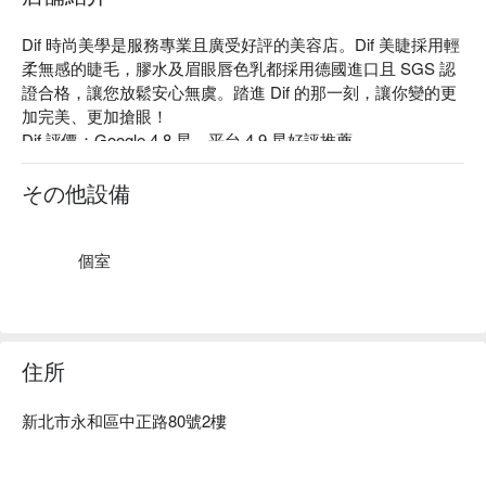
Dif 時尚美學是服務專業且廣受好評的美容店。Dif 美睫採用輕
柔無感的睫毛，膠水及眉眼唇色乳都採用德國進口且 SGS 認
證合格，讓您放鬆安心無虞。踏進 Dif 的那一刻，讓你變的更
加完美、更加搶眼！

Dif 評價：Google 4.8 星、平台 4.9 星好評推薦

Dif 服務：霧眉、野生眉、山茶花美睫、手部凝膠設計款等服
務。

その他設備
Dif 推薦：Dif 擁有專業以及具備 15 年以上經驗的美睫師、美
容師、美甲師，會根據客人的臉型及眼型來設計霧眉和野生
眉，以及美睫，讓您五官更加立體有型。

個室
Dif 時尚美學預約、Dif 時尚美學價格立刻查看⬇︎
住所
新北市永和區中正路80號2樓