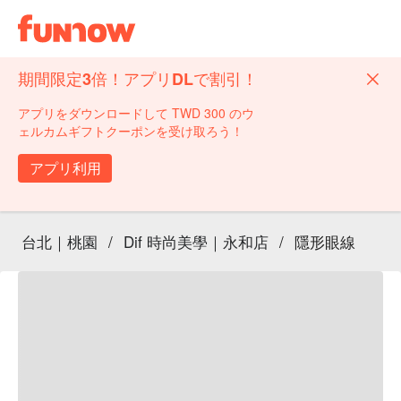
期間限定3倍！アプリDLで割引！
アプリをダウンロードして TWD 300 のウ
ェルカムギフトクーポンを受け取ろう！
アプリ利用
台北｜桃園
/
Dif 時尚美學｜永和店
/
隱形眼線