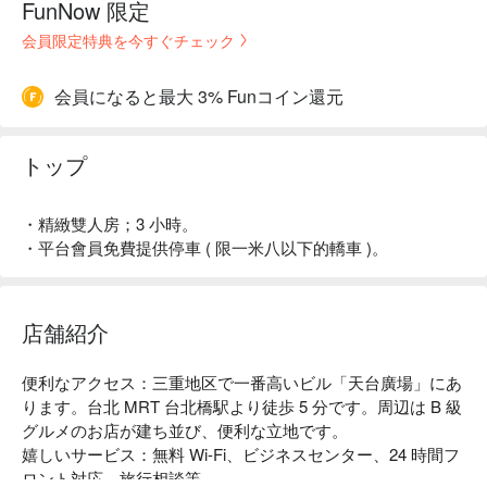
FunNow 限定
会員限定特典を今すぐチェック
会員になると最大 3% Funコイン還元
トップ
・精緻雙人房；3 小時。
・平台會員免費提供停車 ( 限一米八以下的轎車 )。
店舗紹介
便利なアクセス：三重地区で一番高いビル「天台廣場」にあ
ります。台北 MRT 台北橋駅より徒歩 5 分です。周辺は B 級
グルメのお店が建ち並び、便利な立地です。

嬉しいサービス：無料 Wi-Fi、ビジネスセンター、24 時間フ
ロント対応、旅行相談等。
