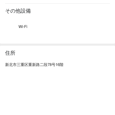
スタイル：シンプルでモダンなデザイン、木の暖かみのある
配色に照明、快適な空間です。
その他設備
Wi-Fi
住所
新北市三重区重新路二段78号16階