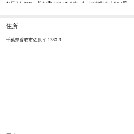
お伝えしつつ、船を漕いでいきます。徒歩では味わえない驚
き・発見がありますよ！「小江戸」と呼ばれる佐原の魅力
を、川下りで存分にご堪能ください。
住所
千葉県香取市佐原イ 1730-3