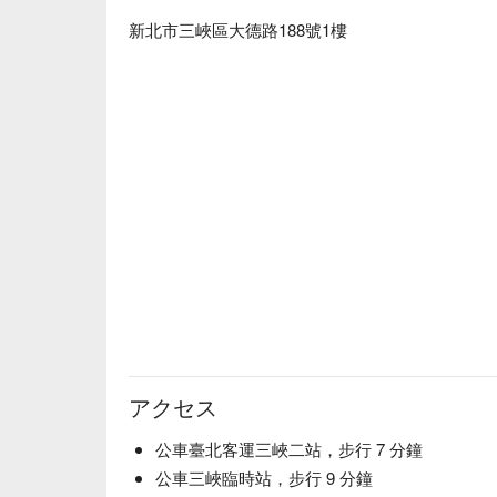
新北市三峽區大德路188號1樓
アクセス
公車臺北客運三峽二站，步行 7 分鐘
公車三峽臨時站，步行 9 分鐘