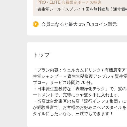
PRO / ELITE 会員限定ボーナス特典
資生堂シールドスプレイ 1 回を無料追加 ( 通常価格 T
会員になると最大 3% Funコイン還元
トップ
・プラン内容：ウェルカムドリンク ( 有機農南アフリ
生堂シャンプー + 資生堂髪修復アンプル + 資生堂
ブロー。サービス時間約 70 分。
・日本資生堂独特な「表層浄化テック」で、髪の
ートメントで、完璧にツヤ髪を手に入れます。
・当店は台北東区の名店「流行インフォ集団」に
が経験豊富で、お客様のお好みにヘアスタイルを
タイルにしたいなら、三峡でもできます！