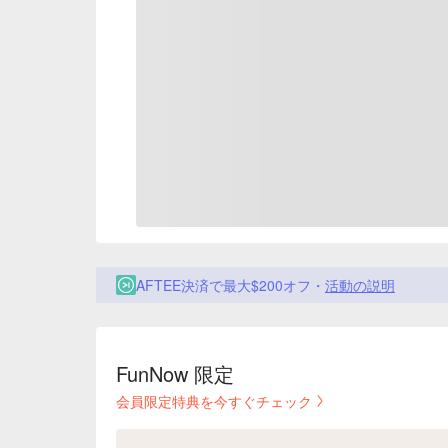
AFTEE決済で最大$200オフ・
活動の説明
FunNow 限定
会員限定特典を今すぐチェック