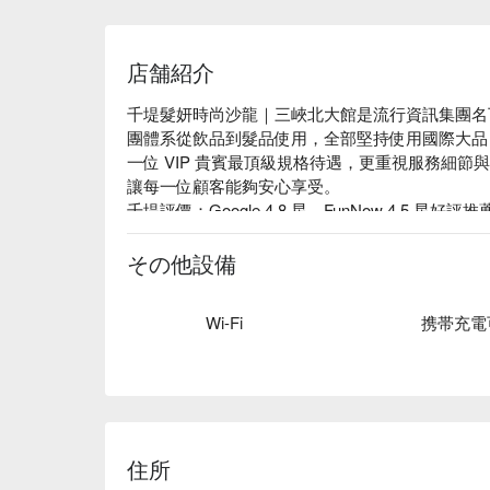
店舗紹介
千堤髮妍時尚沙龍｜三峽北大館是流行資訊集團名
團體系從飲品到髮品使用，全部堅持使用國際大品
一位 VIP 貴賓最頂級規格待遇，更重視服務細
讓每一位顧客能夠安心享受。

千堤評價：Google 4.8 星、FunNow 4.5 星好評推薦
千堤服務：有機專業洗髮、客製化剪髮、立體雲朵
千堤推薦：千堤力求把服務做到最好、最完善，真
その他設備
情、親切，永遠為顧客著想，解決顧客的問題，把
龍永遠的經營理念。

Wi-Fi
携帯充電
千堤髮妍時尚沙龍｜三峽北大館預約、千堤髮妍時
住所