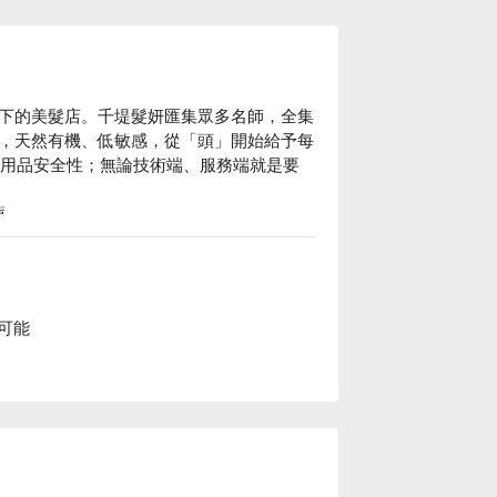
下的美髮店。千堤髮妍匯集眾多名師，全集
，天然有機、低敏感，從「頭」開始給予每
節與用品安全性；無論技術端、服務端就是要


溫塑燙、日本資生堂護髮等服務。

誠的對待、高品質的產品、專業的技能，熱
顧客當成是自己的好朋友是千堤髮妍時尚沙
可能
尚沙龍｜三峽北大館價格立刻查看⬇︎