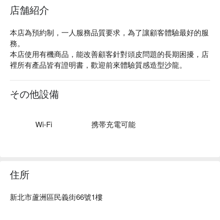
店舗紹介
本店為預約制，一人服務品質要求，為了讓顧客體驗最好的服
務。

本店使用有機商品，能改善顧客針對頭皮問題的長期困擾，店
裡所有產品皆有證明書，歡迎前來體驗質感造型沙龍。
その他設備
Wi-Fi
携帯充電可能
住所
新北市蘆洲區民義街66號1樓