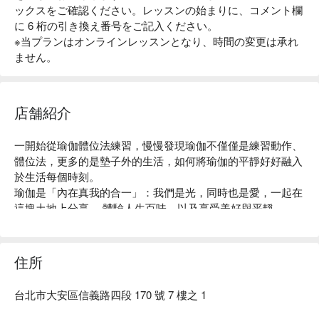
ックスをご確認ください。レッスンの始まりに、コメント欄
に 6 桁の引き換え番号をご記入ください。
※当プランはオンラインレッスンとなり、時間の変更は承れ
ません。
店舗紹介
一開始從瑜伽體位法練習，慢慢發現瑜伽不僅僅是練習動作、
體位法，更多的是墊子外的生活，如何將瑜伽的平靜好好融入
於生活每個時刻。

瑜伽是「內在真我的合一」：我們是光，同時也是愛，一起在
這塊土地上分享 、體驗人生百味，以及享受美好與平靜。
住所
台北市大安區信義路四段 170 號 7 樓之 1