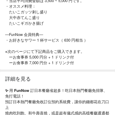
・当店平均消費金額は 3,500 ~ 5,000 円です。
・オススメ料理：
たいこガッツ刺し盛り
大中赤てんこ盛り
たいこギガかき揚げ
—FunNow 会員特典—
・お好きなサワー 1 杯サービス（ 630 円相当 ）
※次のページにて下記商品をご購入できます。
ーお食事券 5,000 円分 + 1 ドリンク付
ーお食事券 7,000 円分 + 1 ドリンク付
詳細を見る
✨ 用 FunNow 訂日本餐廳省超多！吃日本熱門餐廳免排隊、
免打電話！
預訂日本熱門餐廳免收訂位預約系統費，讓你的錢都花在刀口
上
燒肉吃到飽、和牛壽喜燒，或是超有儀式感的高檔餐廳通通都