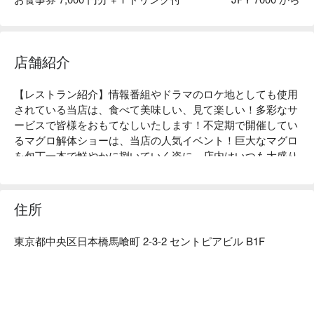
店家晚餐時段不提供生魚片吃到飽，但仍能用非常划算的價
格，吃到大盤的豪華刺身，不時還有精彩的鮪魚解體秀可看😲
店舗紹介
【レストラン紹介】情報番組やドラマのロケ地としても使用
されている当店は、食べて美味しい、見て楽しい！多彩なサ
ービスで皆様をおもてなしいたします！不定期で開催してい
るマグロ解体ショーは、当店の人気イベント！巨大なマグロ
を包丁一本で鮮やかに捌いていく姿に、店内はいつも大盛り
上がり！楽しみながら、捌きたての新鮮なマグロをお召し上
がりいただくくことも！※持ち帰りもできます！

【特徴】毎日豊洲市場から仕入れる新鮮なお刺身が食べられ
住所
る海鮮居酒屋です。まぐろ料理のみに関しても多数食べられ
る（マグロの骨髄やマグロの目玉焼きなど珍しいものま
對於不想人擠人排長隊，但又想大快朵頤平價日料的人來說，
東京都中央区日本橋馬喰町 2-3-2 セントピアビル B1F
で）。

是個不錯的選擇💪 用FunNow預約，還可以送一杯沙瓦喔🍸
【店内雰囲気】店内は和の趣きのあるにぎやかな、そしてア
ットホームな雰囲気。必ず知人に自慢したくなる、そんなお
店だ！