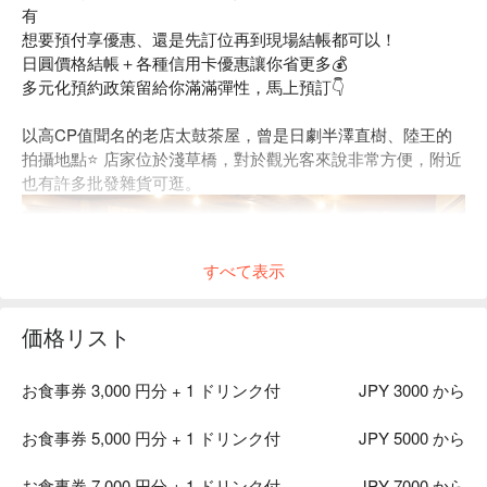
有
想要預付享優惠、還是先訂位再到現場結帳都可以！
日圓價格結帳＋各種信用卡優惠讓你省更多💰
多元化預約政策留給你滿滿彈性，馬上預訂👇
以高CP值聞名的老店太鼓茶屋，曾是日劇半澤直樹、陸王的
拍攝地點⭐️ 店家位於淺草橋，對於觀光客來說非常方便，附近
也有許多批發雜貨可逛。
すべて表示
価格リスト
お食事券 3,000 円分 + 1 ドリンク付
JPY 3000 から
お食事券 5,000 円分 + 1 ドリンク付
JPY 5000 から
お食事券 7,000 円分 + 1 ドリンク付
JPY 7000 から