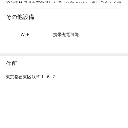
的な価格で思う存分楽しんでいただきたい。親しみやすく気
軽に入れる、そんな下町ならではのお店づくりを目指しま
す。

その他設備
【看板メニュー】

うな蒲焼：シンプルに、鰻そのまんま、贅沢に味わう。

【アクセス】浅草駅から徒歩 5 分！浅草に来た際には是非足
Wi-Fi
携帯充電可能
を運んでください。
住所
東京都台東区浅草 1 - 6 - 2