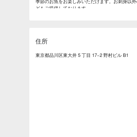
季節のお魚をお楽しみいただけます。お刺身以外
どもご提供しております。

だわって取り揃えている日本酒の中には静岡の地
【店内雰囲気】落ち着いた雰囲気の店内には、カ
ぜひお1人様からでもお気軽にご利用ください
住所
東京都品川区東大井 5 丁目 17−2 野村ビル B1