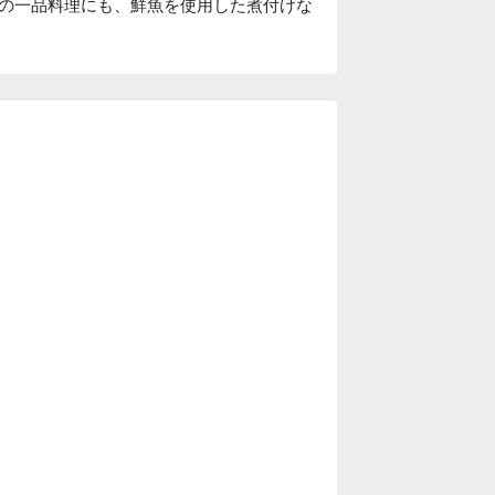
の一品料理にも、鮮魚を使用した煮付けな
酒も取り揃えております。

ウンター席もございますので、
