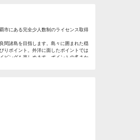
那覇市にある完全少人数制のライセンス取得
良間諸島を目指します。島々に囲まれた穏
びりポイント。外洋に面したポイントでは
イビングも楽しめます。ポイントの多さか
いただけます。

あり。沖縄到着当日からダイビングに参加
先までお送りします。お車のお客様は、現