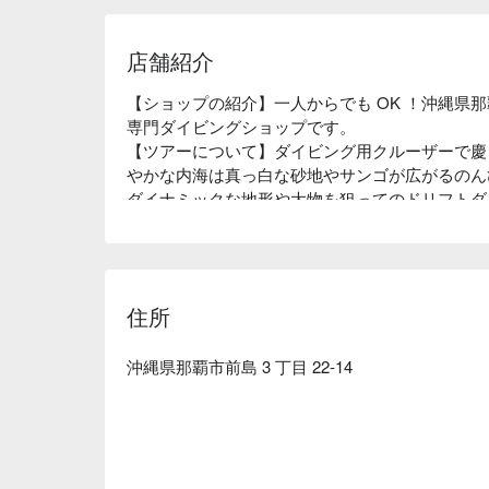
店舗紹介
【ショップの紹介】一人からでも OK ！沖縄県
専門ダイビングショップです。

【ツアーについて】ダイビング用クルーザーで慶
やかな内海は真っ白な砂地やサンゴが広がるのん
ダイナミックな地形や大物を狙ってのドリフトダ
らほぼすべてのジャンルのダイビングを楽しんで
【無料送迎】那覇市内ご宿泊のお客様は無料送迎
されるお客様は那覇空港までお出迎え、また宿泊
地集合が可能です。
住所
沖縄県那覇市前島 3 丁目 22-14