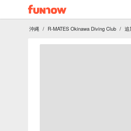
沖縄
/
R-MATES Okinawa Diving Club
/
追