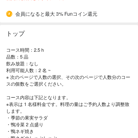
会員になると最大 3% Funコイン還元
トップ
コース時間：2.5 h
品数：5 品
飲み放題：なし
利用可能人数：2 名 ~
※ 次のページで人数の選択、その次のページで人数分のコー
スの個数をご選択ください。
コース内容は下記となります。
※表示は 1 名様料金です。料理の量はご予約人数より調整致
します。
・季節の果実サラダ
・鴨冷菜 2 点盛り
・鴨ネギ焼き
・鴨ネギのしゃぶしゃぶ