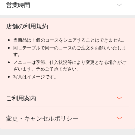
営業時間
店舗の利用規約
当商品は 1 個のコースをシェアすることはできません。
同じテーブルで同一のコースのご注文をお願いいたしま
す。
メニューは季節、仕入状況等により変更となる場合がご
ざいます。予めご了承ください。
・鴨胸肉：肉質柔軟，具有鴨肉獨特的濃郁風味，建議燙煮約
写真はイメージです。
10-15 秒。
・鴨腿肉：具有彈性的口感，又帶有甜味和鮮美風味，同樣建
議燙煮約 10-15 秒。
ご利用案内
・鴨肉丸：添加了能暖身體的薑末，健康美味之外，長時間浸
泡又可增添湯底的韻味。
・白根深蔥：與鴨肉一起食用的話，可以促進食物裡維生素的
変更・キャンセルポリシー
吸收喔！