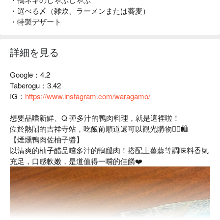
・選べる〆（雑炊、ラーメンまたは蕎麦）
・特製デザート
詳細を見る
Google：4.2
Taberogu：3.42
IG：
https://www.instagram.com/waragamo/
想要品嚐新鮮、Q 彈多汁的鴨肉料理，就是這裡啦！
位於熱鬧的吉祥寺站，吃飯前順道還可以觀光購物🚶‍♀🛍
【煙燻鴨肉佐柚子醬】
以清爽的柚子醋品嚐多汁的鴨腿肉！搭配上薑蒜等調味料香氣
充足，口感軟嫩，是道值得一嚐的佳餚❤️