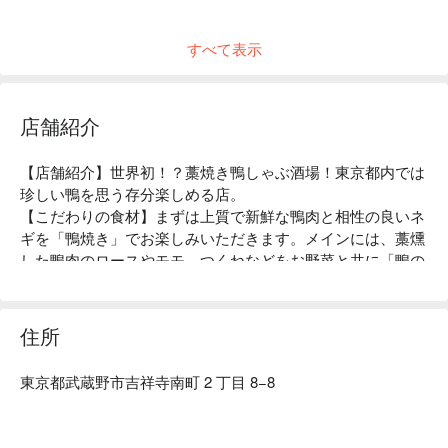
すべて表示
店舗紹介
【店舗紹介】世界初！？藁焼き鴨しゃぶ酒場！東京都内では
珍しい鴨を思う存分楽しめる店。

【こだわりの食材】まずは上質で新鮮な鴨肉と相性の良いネ
ギを「鴨焼き」でお楽しみいただきます。メインには、藁燻
した鴨肉のロースやモモ、つくねなどをお野菜と共に「鴨の
しゃぶしゃぶ」で。最後の〆には鴨肉だけに雑炊やラーメン
以外にも”そば”をご用意しているのも当店の特徴♪また、単
品の鴨料理も多数、酒のあてに迷う。吉祥寺という立地柄、
住所
都心よりもリーズナブルで満足すること間違いなし！
東京都武蔵野市吉祥寺南町 2 丁目 8−8