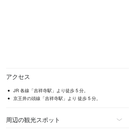
【煙燻鴨涮涮鍋】
絕對要品嚐的另類涮涮鍋！🤤
請參考以下的吃法👇
アクセス
JR 各線「吉祥寺駅」より徒歩 5 分。
京王井の頭線「吉祥寺駅」より 徒歩 5 分。
周辺の観光スポット