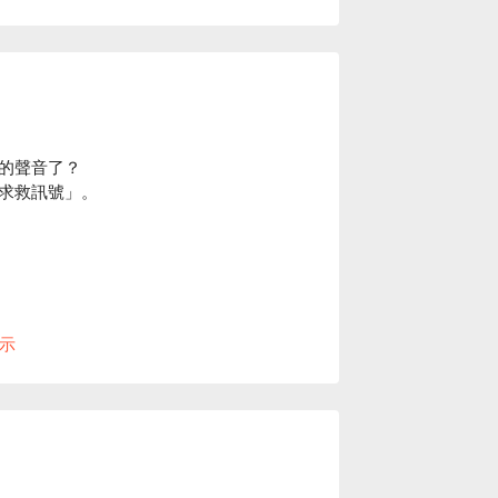
的聲音了？
求救訊號」。
示