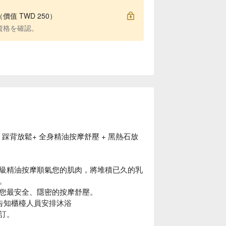
 TWD 250）
資格を確認。
+ 踩背放鬆+ 全身精油按摩舒壓 + 黑熱石放
級精油按摩順氣您的肌肉，將堆積已久的乳
。
您最安全、隱密的按摩舒壓。
並告知櫃檯人員安排沐浴
訂。