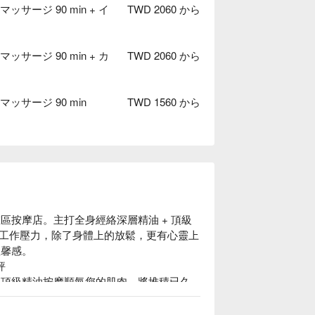
ージ 90 min + イ
TWD 2060 から
ージ 90 min + カ
TWD 2060 から
サージ 90 min
TWD 1560 から
三重區按摩店。主打全身經絡深層精油 + 頂級
工作壓力，除了身體上的放鬆，更有心靈上
馨感。



熱石與頂級精油按摩順氣您的肌肉，將堆積已久
一般；且店內清一色為擁有專業技術的女按
r 最為人喜愛的技術之一。
