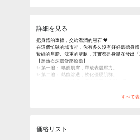
詳細を見る
把身體的重擔，交給溫潤的黑石 🖤
在這個忙碌的城市裡，你有多久沒有好好聽聽身體
緊繃的肩膀、沈重的雙腿，其實都是身體在發出「
【黑熱石深層舒壓療癒】
✨ 第一遍： 喚醒肌膚，釋放表層壓力。
✨ 第二遍： 熱能滲透，軟化僵硬肌群。
✨ 第三遍： 深度疏通，帶走深層痠痛與疲憊。
讓溫熱感帶走你的焦慮，把輕盈還給你的身體。
すべて表
価格リスト