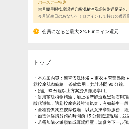
バースデー特典
當月壽星贈按摩課程升級溫精油及課後贈送足浴包（價值
今月誕生日のあなたへ！ログインして特典の獲得
会員になると最大 3% Funコイン還元
トップ
・本方案內容：簡單盥洗沐浴 + 更衣 + 背部熱敷 
鬆按摩肌肉筋絡 + 茶飲飲用，共計時間 90 分鐘。
・預訂 90 分鐘以上方案提供雞湯享用。
・使用頂級植物精油，加上按摩師透過黑熱石與頂
酸代謝掉，讓您按摩完後神清氣爽，有如新生一般
・全程提供獨立按摩包廂，以及女按摩師服務，給
・如需沐浴請於預約時間前 15 分鐘抵達現場，
・若需加購火罐順氣或耳燭紓壓，請參考下一步預