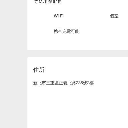
その他設備
Hotsister 距離捷運三重國小站步行僅約 7 分鐘
Hotsister 美體時尚養生會館預約、Hotsister 
Wi-Fi
個室
會館優惠立刻查看⬇︎
携帯充電可能
住所
新北市三重區正義北路236號2樓