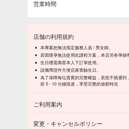
営業時間
店舗の利用規約
本專案恕無法指定服務人員 / 男女師。
若因懷孕無法使用此課程方案，本店另有孕婦
生日禮需壽星本人下訂單使用。
請攜帶證件方便店家查驗生日。
為了保障每位貴賓的完整權益，若您不慎遲到
前 5 - 10 分鐘抵達，享受完整的放鬆時光
ご利用案内
変更・キャンセルポリシー