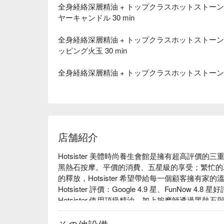
全身経絡深層精油 + トップクラスホットストーンマッサ
ヤーキャンドル 30 min
全身経絡深層精油 + トップクラスホットストーンマッサ
ッピング火玉 30 min
全身経絡深層精油 + トップクラスホットストーンマッ
店舗紹介
Hotsister 美體時尚養生會館是擁有超高評價的
黑熱石按摩。平價的消費、五星級的享受；繁忙的
的釋放，Hotsister 希望帶給每一個顧客擁有家的溫
Hotsister 評價：Google 4.9 星、FunNow 4.8 星好評
Hotsister 使用頂級精油，加上按摩師透過黑
的乳酸代謝掉，讓您按摩完後神清氣爽，有如新生
摩師，尤其提供了不常見的踩背服務，是 Hotsiste