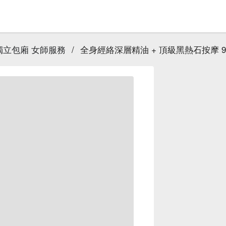
｜獨立包廂 女師服務
/
全身經絡深層精油 + 頂級黑熱石按摩 90