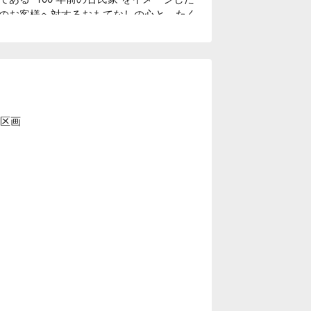
のお客様へ対するおもてなしの心と、たく
中の美」を大切にし、お客様にゆっくりく
だきたいという気持ちから、木造の内装・
徹底的にこだわった、和風個室居酒屋とし
では、器にも拘っています。「わん」の由来
、一部の食器は栃木県益子焼を取り入れ、
くいもの屋わん」の古民家風の内装によく
02区画
通しはサラダです。野菜を先に食べること
値の上昇や糖の摂り過ぎを防ぐことができ
す。

で提供いたします。和の内装と、こだわり
します。

は血中のコレステロール値を低くしたり、