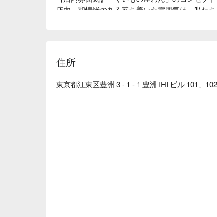
店内。和情緒のある落ち着いた雰囲気は、私たち
さんの職人達の手によって作られます。「日常の
つろいでいただき、お食事やお酒を楽しんでいた
照度を落とした空間・笹や着物帯などの装飾まで
て“わん”は生まれました。「くいもの屋わん」
住所
は「椀」から来ています。器も料理の一部と捉え
一つ一つ手作りで作っています。この益子焼が「
合います。

東京都江東区豊洲 3 - 1 - 1 豊洲 IHI ビル 101、1
【こだわりの食材】

野菜からはじまるお食事 ：くいもの屋わんのお
でその後の糖質の吸収を穏やかにし、急激な血糖
ます。おかわり自由で、ドレッシングも指定できま
陶器のビール ：くいもの屋わんのビールは陶器
のグラスや益子焼のお皿で大切なひとときを演出
 一日一杯のお味噌汁 ：くいもの屋わんは、最後にあがり椀（お味噌汁）をサービスしてお
ります。お味噌汁の中に含まれる大豆タンパクに
血管を丈夫にする働きがあります。