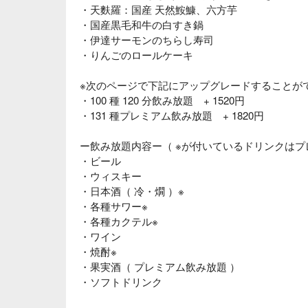
・天麩羅：国産 天然鮟鱇、六方芋
・国産黒毛和牛の白すき鍋
・伊達サーモンのちらし寿司
・りんごのロールケーキ
※次のページで下記にアップグレードすることが
・100 種 120 分飲み放題 + 1520円
・131 種プレミアム飲み放題 + 1820円
ー飲み放題内容ー（ ※が付いているドリンクはプ
・ビール
・ウィスキー
・日本酒（ 冷・燗 ）※
・各種サワー※
・各種カクテル※
・ワイン
・焼酎※
・果実酒（ プレミアム飲み放題 ）
・ソフトドリンク