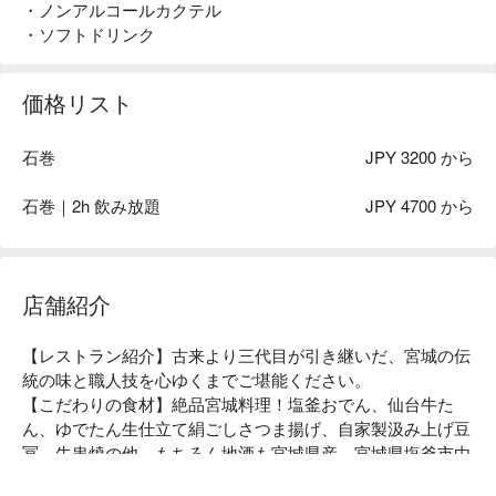
・ノンアルコールカクテル
・ソフトドリンク
価格リスト
石巻
JPY 3200 から
石巻｜2h 飲み放題
JPY 4700 から
店舗紹介
【レストラン紹介】古来より三代目が引き継いだ、宮城の伝
統の味と職人技を心ゆくまでご堪能ください。

【こだわりの食材】絶品宮城料理！塩釜おでん、仙台牛た
ん、ゆでたん生仕立て絹ごしさつま揚げ、自家製汲み上げ豆
冨、牛串焼の他、もちろん地酒も宮城県産。宮城県塩釜市由
来のおでんは、創業以来80年の歴史がある練り製品メーカー