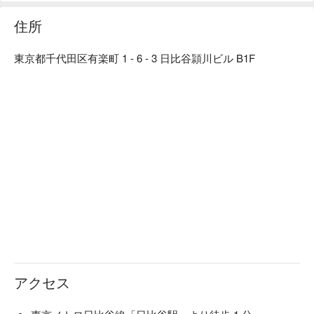
阿部善商店が長年培った独自の製法で編み出した逸品です。
また、仙台名物牛たん料理は発祥から60年。熟練された職人
住所
が絶妙な手さばきで、最高の逸品をご提供しています。

【看板メニュー】厚く、柔らかいタン元という部位を贅沢に
東京都千代田区有楽町 1 - 6 - 3 日比谷頴川ビル B1F
炭火で焼いてご提供！ 熟練された最高の焼き加減で、お客
様にお出し致します♪ ピリ辛の南蛮味噌を一緒に食べると、
肉の旨みがギュッと引き締まりお酒が止まりません。
アクセス