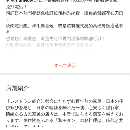
✨ 用 FunNow 訂日本餐廳省超多！吃日本熱門餐廳免排隊、
免打電話！
預訂日本熱門餐廳免收訂位預約系統費，讓你的錢都花在刀口
上
燒肉吃到飽、和牛壽喜燒，或是超有儀式感的高檔餐廳通通都
有
想要預付享優惠、還是先訂位再到現場結帳都可以！
日圓價格結帳＋各種信用卡優惠讓你省更多💰
多元化預約政策留給你滿滿彈性，馬上預訂👇
すべて表示
店舗紹介
【レストラン紹介】都会にたたずむ百年前の家屋。日本の侘
び寂びを感じ、日常の喧騒を離れた一隅。心安らぐ隠れ家。
情緒ある古民家風の店内は、本音で語らえる個室を備えてお
ります。創作性あふれる「和モダン」のお料理は、時代と共
に進化していきます。
