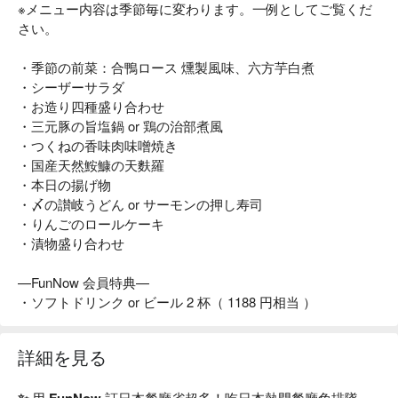
※メニュー内容は季節毎に変わります。一例としてご覧くだ
さい。
・季節の前菜：合鴨ロース 燻製風味、六方芋白煮
・シーザーサラダ
・お造り四種盛り合わせ
・三元豚の旨塩鍋 or 鶏の治部煮風
・つくねの香味肉味噌焼き
・国産天然鮟鱇の天麩羅
・本日の揚げ物
・〆の讃岐うどん or サーモンの押し寿司
・りんごのロールケーキ
・漬物盛り合わせ
—FunNow 会員特典—
・ソフトドリンク or ビール 2 杯（ 1188 円相当 ）
詳細を見る