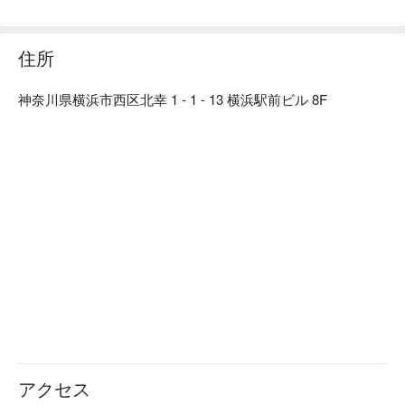
【店内雰囲気】「くいもの屋わん」のコンセプトである“ 100 
年前の古民家”をイメージした店内。和情緒のある落ち着い
た雰囲気は、私たちのお客様へ対するおもてなしの心と、た
住所
くさんの職人達の手によって作られます。「日常の中の美」
を大切にし、お客様にゆっくりくつろいでいただき、お食事
神奈川県横浜市西区北幸 1 - 1 - 13 横浜駅前ビル 8F
やお酒を楽しんでいただきたいという気持ちから、木造の内
装・照度を落とした空間・笹や着物帯などの装飾まで徹底的
にこだわった、和風個室居酒屋として“わん”は生まれまし
た。「くいもの屋わん」では、器にも拘っています。「わ
ん」の由来は「椀」から来ています。器も料理の一部と捉
え、一部の食器は栃木県益子焼を取り入れ、一つ一つ手作り
で作っています。この益子焼が「くいもの屋わん」の古民家
風の内装によく合います。

【こだわりの食材】

野菜からはじまるお食事 ：くいもの屋わんのお通しはサラ
ダです。野菜を先に食べることでその後の糖質の吸収を穏や
かにし、急激な血糖値の上昇や糖の摂り過ぎを防ぐことがで
きます。おかわり自由で、ドレッシングも指定できます。

陶器のビール ：くいもの屋わんのビールは陶器で提供いた
アクセス
します。和の内装と、こだわりのグラスや益子焼のお皿で大