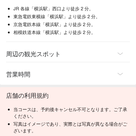
切なひとときを演出します。

 一日一杯のお味噌汁 ：くいもの屋わんは、最後にあがり椀
JR 各線「横浜駅」西口より徒歩 2 分。
（お味噌汁）をサービスしております。お味噌汁の中に含ま
東急電鉄東横線「横浜駅」より徒歩 2 分。
れる大豆タンパクには血中のコレステロール値を低くした
京急電鉄本線「横浜駅」より徒歩 2 分。
り、血管を丈夫にする働きがあります。
相模鉄道本線「横浜駅」より徒歩 2 分。
周辺の観光スポット
営業時間
店舗の利用規約
当コースは、予約後キャンセル不可となります。ご了承
ください。
写真はイメージであり、実際とは写真が異なる場合がご
ざいます。