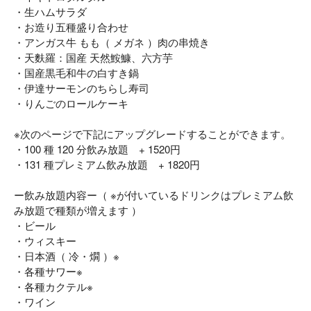
・生ハムサラダ
・お造り五種盛り合わせ
・アンガス牛 もも（ メガネ ）肉の串焼き
・天麩羅：国産 天然鮟鱇、六方芋
・国産黒毛和牛の白すき鍋
・伊達サーモンのちらし寿司
・りんごのロールケーキ
※次のページで下記にアップグレードすることができます。
・100 種 120 分飲み放題 + 1520円
・131 種プレミアム飲み放題 + 1820円
ー飲み放題内容ー（ ※が付いているドリンクはプレミアム飲
み放題で種類が増えます ）
・ビール
・ウィスキー
・日本酒（ 冷・燗 ）※
・各種サワー※
・各種カクテル※
・ワイン