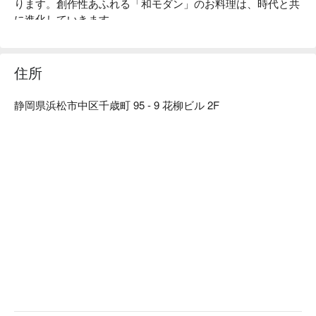
ります。創作性あふれる「和モダン」のお料理は、時代と共
に進化していきます。

【店内雰囲気】「くいもの屋わん」のコンセプトである“ 100 
年前の古民家”をイメージした店内。和情緒のある落ち着い
た雰囲気は、私たちのお客様へ対するおもてなしの心と、た
住所
くさんの職人達の手によって作られます。「日常の中の美」
を大切にし、お客様にゆっくりくつろいでいただき、お食事
静岡県浜松市中区千歳町 95 - 9 花柳ビル 2F
やお酒を楽しんでいただきたいという気持ちから、木造の内
装・照度を落とした空間・笹や着物帯などの装飾まで徹底的
にこだわった、和風個室居酒屋として“わん”は生まれまし
た。「くいもの屋わん」では、器にも拘っています。「わ
ん」の由来は「椀」から来ています。器も料理の一部と捉
え、一部の食器は栃木県益子焼を取り入れ、一つ一つ手作り
で作っています。この益子焼が「くいもの屋わん」の古民家
風の内装によく合います。

【こだわりの食材】

野菜からはじまるお食事 ：くいもの屋わんのお通しはサラ
ダです。野菜を先に食べることでその後の糖質の吸収を穏や
かにし、急激な血糖値の上昇や糖の摂り過ぎを防ぐことがで
きます。おかわり自由で、ドレッシングも指定できます。

陶器のビール ：くいもの屋わんのビールは陶器で提供いた