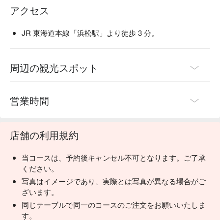
アクセス
します。和の内装と、こだわりのグラスや益子焼のお皿で大
切なひとときを演出します。

 一日一杯のお味噌汁 ：くいもの屋わんは、最後にあがり椀
JR 東海道本線「浜松駅」より徒歩 3 分。
（お味噌汁）をサービスしております。お味噌汁の中に含ま
れる大豆タンパクには血中のコレステロール値を低くした
り、血管を丈夫にする働きがあります。
周辺の観光スポット
営業時間
店舗の利用規約
当コースは、予約後キャンセル不可となります。ご了承
ください。
写真はイメージであり、実際とは写真が異なる場合がご
ざいます。
同じテーブルで同一のコースのご注文をお願いいたしま
す。