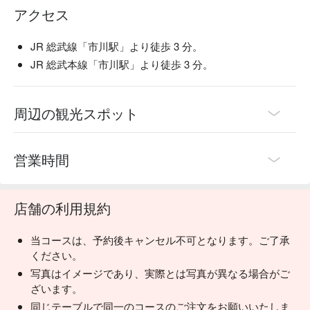
アクセス
します。和の内装と、こだわりのグラスや益子焼のお皿で大
切なひとときを演出します。

 一日一杯のお味噌汁 ：くいもの屋わんは、最後にあがり椀
JR 総武線「市川駅」より徒歩 3 分。
（お味噌汁）をサービスしております。お味噌汁の中に含ま
JR 総武本線「市川駅」より徒歩 3 分。
れる大豆タンパクには血中のコレステロール値を低くした
り、血管を丈夫にする働きがあります。
周辺の観光スポット
営業時間
店舗の利用規約
当コースは、予約後キャンセル不可となります。ご了承
ください。
写真はイメージであり、実際とは写真が異なる場合がご
ざいます。
同じテーブルで同一のコースのご注文をお願いいたしま