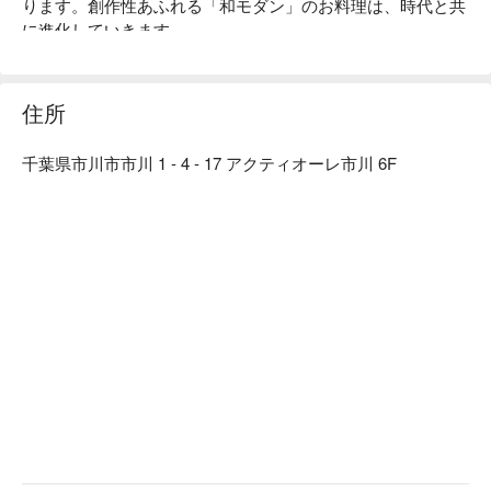
ります。創作性あふれる「和モダン」のお料理は、時代と共
に進化していきます。

【店内雰囲気】「くいもの屋わん」のコンセプトである“ 100 
年前の古民家”をイメージした店内。和情緒のある落ち着い
た雰囲気は、私たちのお客様へ対するおもてなしの心と、た
住所
くさんの職人達の手によって作られます。「日常の中の美」
を大切にし、お客様にゆっくりくつろいでいただき、お食事
千葉県市川市市川 1 - 4 - 17 アクティオーレ市川 6F
やお酒を楽しんでいただきたいという気持ちから、木造の内
装・照度を落とした空間・笹や着物帯などの装飾まで徹底的
にこだわった、和風個室居酒屋として“わん”は生まれまし
た。「くいもの屋わん」では、器にも拘っています。「わ
ん」の由来は「椀」から来ています。器も料理の一部と捉
え、一部の食器は栃木県益子焼を取り入れ、一つ一つ手作り
で作っています。この益子焼が「くいもの屋わん」の古民家
風の内装によく合います。

【こだわりの食材】

野菜からはじまるお食事 ：くいもの屋わんのお通しはサラ
ダです。野菜を先に食べることでその後の糖質の吸収を穏や
かにし、急激な血糖値の上昇や糖の摂り過ぎを防ぐことがで
きます。おかわり自由で、ドレッシングも指定できます。

陶器のビール ：くいもの屋わんのビールは陶器で提供いた