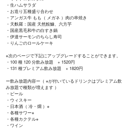
・生ハムサラダ
・お造り五種盛り合わせ
・アンガス牛 もも（ メガネ ）肉の串焼き
・天麩羅：国産 天然鮟鱇、六方芋
・国産黒毛和牛の白すき鍋
・伊達サーモンのちらし寿司
・りんごのロールケーキ
※次のページで下記にアップグレードすることができます。
・100 種 120 分飲み放題 + 1520円
・131 種プレミアム飲み放題 + 1820円
ー飲み放題内容ー（ ※が付いているドリンクはプレミアム飲
み放題で種類が増えます ）
・ビール
・ウィスキー
・日本酒（ 冷・燗 ）※
・各種サワー※
・各種カクテル※
・ワイン