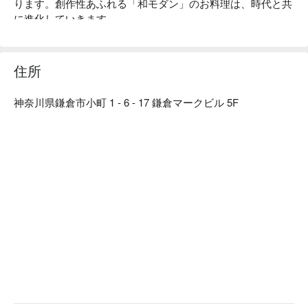
ります。創作性あふれる「和モダン」のお料理は、時代と共
に進化していきます。

【店内雰囲気】「くいもの屋わん」のコンセプトである“ 100 
年前の古民家”をイメージした店内。和情緒のある落ち着い
た雰囲気は、私たちのお客様へ対するおもてなしの心と、た
住所
くさんの職人達の手によって作られます。「日常の中の美」
を大切にし、お客様にゆっくりくつろいでいただき、お食事
神奈川県鎌倉市小町 1 - 6 - 17 鎌倉マークビル 5F
やお酒を楽しんでいただきたいという気持ちから、木造の内
装・照度を落とした空間・笹や着物帯などの装飾まで徹底的
にこだわった、和風個室居酒屋として“わん”は生まれまし
た。「くいもの屋わん」では、器にも拘っています。「わ
ん」の由来は「椀」から来ています。器も料理の一部と捉
え、一部の食器は栃木県益子焼を取り入れ、一つ一つ手作り
で作っています。この益子焼が「くいもの屋わん」の古民家
風の内装によく合います。

【こだわりの食材】

野菜からはじまるお食事 ：くいもの屋わんのお通しはサラ
ダです。野菜を先に食べることでその後の糖質の吸収を穏や
かにし、急激な血糖値の上昇や糖の摂り過ぎを防ぐことがで
きます。おかわり自由で、ドレッシングも指定できます。

陶器のビール ：くいもの屋わんのビールは陶器で提供いた