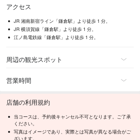
アクセス
します。和の内装と、こだわりのグラスや益子焼のお皿で大
切なひとときを演出します。

 一日一杯のお味噌汁 ：くいもの屋わんは、最後にあがり椀
JR 湘南新宿ライン「鎌倉駅」より徒歩 1 分。
（お味噌汁）をサービスしております。お味噌汁の中に含ま
JR 横須賀線「鎌倉駅」より徒歩 1 分。
れる大豆タンパクには血中のコレステロール値を低くした
江ノ島電鉄線「鎌倉駅」より徒歩 1 分。
り、血管を丈夫にする働きがあります。
周辺の観光スポット
営業時間
店舗の利用規約
当コースは、予約後キャンセル不可となります。ご了承
ください。
写真はイメージであり、実際とは写真が異なる場合がご
ざいます。