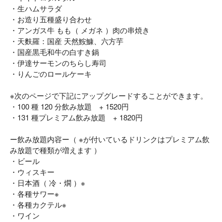
・生ハムサラダ
・お造り五種盛り合わせ
・アンガス牛 もも（ メガネ ）肉の串焼き
・天麩羅：国産 天然鮟鱇、六方芋
・国産黒毛和牛の白すき鍋
・伊達サーモンのちらし寿司
・りんごのロールケーキ
※次のページで下記にアップグレードすることができます。
・100 種 120 分飲み放題 + 1520円
・131 種プレミアム飲み放題 + 1820円
ー飲み放題内容ー（ ※が付いているドリンクはプレミアム飲
み放題で種類が増えます ）
・ビール
・ウィスキー
・日本酒（ 冷・燗 ）※
・各種サワー※
・各種カクテル※
・ワイン