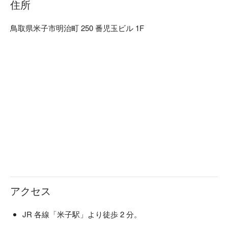
住所
くさんの職人達の手によって作られます。「日常の中の美」
を大切にし、お客様にゆっくりくつろいでいただき、お食事
鳥取県米子市明治町 250 番児玉ビル 1F
やお酒を楽しんでいただきたいという気持ちから、木造の内
装・照度を落とした空間・笹や着物帯などの装飾まで徹底的
にこだわった、和風個室居酒屋として“わん”は生まれまし
た。「くいもの屋わん」では、器にも拘っています。「わ
ん」の由来は「椀」から来ています。器も料理の一部と捉
え、一部の食器は栃木県益子焼を取り入れ、一つ一つ手作り
で作っています。この益子焼が「くいもの屋わん」の古民家
風の内装によく合います。

【こだわりの食材】

野菜からはじまるお食事 ：くいもの屋わんのお通しはサラ
ダです。野菜を先に食べることでその後の糖質の吸収を穏や
かにし、急激な血糖値の上昇や糖の摂り過ぎを防ぐことがで
きます。おかわり自由で、ドレッシングも指定できます。

陶器のビール ：くいもの屋わんのビールは陶器で提供いた
アクセス
します。和の内装と、こだわりのグラスや益子焼のお皿で大
切なひとときを演出します。

 一日一杯のお味噌汁 ：くいもの屋わんは、最後にあがり椀
JR 各線「米子駅」より徒歩 2 分。
（お味噌汁）をサービスしております。お味噌汁の中に含ま