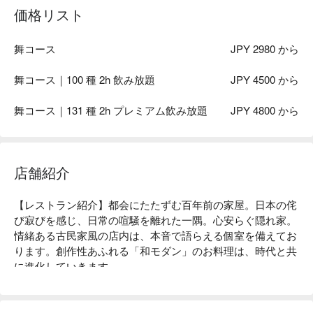
価格リスト
舞コース
JPY 2980 から
舞コース｜100 種 2h 飲み放題
JPY 4500 から
舞コース｜131 種 2h プレミアム飲み放題
JPY 4800 から
店舗紹介
【レストラン紹介】都会にたたずむ百年前の家屋。日本の侘
び寂びを感じ、日常の喧騒を離れた一隅。心安らぐ隠れ家。
情緒ある古民家風の店内は、本音で語らえる個室を備えてお
ります。創作性あふれる「和モダン」のお料理は、時代と共
に進化していきます。

【店内雰囲気】「くいもの屋わん」のコンセプトである“ 100 
年前の古民家”をイメージした店内。和情緒のある落ち着い
た雰囲気は、私たちのお客様へ対するおもてなしの心と、た