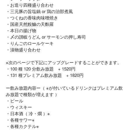
・お造り四種盛り合わせ
・三元豚の旨塩鍋 or 鶏の治部煮風
・つくねの香味肉味噌焼き
・国産天然鮟鱇の天麩羅
・本日の揚げ物
・〆の讃岐うどん or サーモンの押し寿司
・りんごのロールケーキ
・漬物盛り合わせ
※次のページで下記にアップグレードすることができます。
・100 種 120 分飲み放題 + 1520円
・131 種プレミアム飲み放題 + 1820円
ー飲み放題内容ー（ ※が付いているドリンクはプレミアム飲
み放題で種類が増えます ）
・ビール
・ウィスキー
・日本酒（ 冷・燗 ）※
・各種サワー※
・各種カクテル※