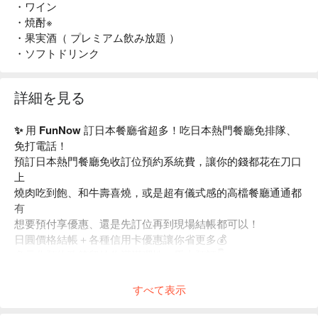
・ワイン
・焼酎※
・果実酒（ プレミアム飲み放題 ）
・ソフトドリンク
詳細を見る
✨ 用 FunNow 訂日本餐廳省超多！吃日本熱門餐廳免排隊、
免打電話！
預訂日本熱門餐廳免收訂位預約系統費，讓你的錢都花在刀口
上
燒肉吃到飽、和牛壽喜燒，或是超有儀式感的高檔餐廳通通都
有
想要預付享優惠、還是先訂位再到現場結帳都可以！
日圓價格結帳＋各種信用卡優惠讓你省更多💰
多元化預約政策留給你滿滿彈性，馬上預訂👇
すべて表示