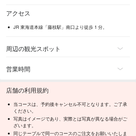
陶器のビール ：くいもの屋わんのビールは陶器で提供いた
アクセス
します。和の内装と、こだわりのグラスや益子焼のお皿で大
切なひとときを演出します。

 一日一杯のお味噌汁 ：くいもの屋わんは、最後にあがり椀
JR 東海道本線「藤枝駅」南口より徒歩 1 分。
（お味噌汁）をサービスしております。お味噌汁の中に含ま
れる大豆タンパクには血中のコレステロール値を低くした
り、血管を丈夫にする働きがあります。
周辺の観光スポット
営業時間
店舗の利用規約
当コースは、予約後キャンセル不可となります。ご了承
ください。
写真はイメージであり、実際とは写真が異なる場合がご
ざいます。
同じテーブルで同一のコースのご注文をお願いいたしま