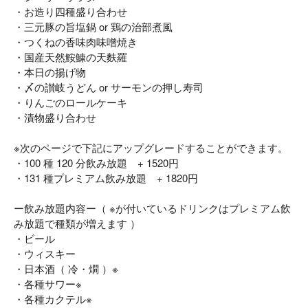
・お造り四種盛り合わせ
・三元豚の旨塩鍋 or 鶏の治部煮風
・つくねの香味肉味噌焼き
・国産天然鮟鱇の天麩羅
・本日の揚げ物
・〆の讃岐うどん or サーモンの押し寿司
・りんごのロールケーキ
・漬物盛り合わせ
※次のページで下記にアップグレードすることができます。
・100 種 120 分飲み放題 + 1520円
・131 種プレミアム飲み放題 + 1820円
ー飲み放題内容ー（ ※が付いているドリンクはプレミアム飲
み放題で種類が増えます ）
・ビール
・ウィスキー
・日本酒（ 冷・燗 ）※
・各種サワー※
・各種カクテル※