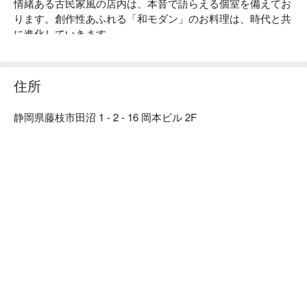
情緒ある古民家風の店内は、本音で語らえる個室を備えてお
ります。創作性あふれる「和モダン」のお料理は、時代と共
に進化していきます。

【店内雰囲気】「くいもの屋わん」のコンセプトである“ 100 
年前の古民家”をイメージした店内。和情緒のある落ち着い
た雰囲気は、私たちのお客様へ対するおもてなしの心と、た
住所
くさんの職人達の手によって作られます。「日常の中の美」
を大切にし、お客様にゆっくりくつろいでいただき、お食事
静岡県藤枝市田沼 1 - 2 - 16 岡本ビル 2F
やお酒を楽しんでいただきたいという気持ちから、木造の内
装・照度を落とした空間・笹や着物帯などの装飾まで徹底的
にこだわった、和風個室居酒屋として“わん”は生まれまし
た。「くいもの屋わん」では、器にも拘っています。「わ
ん」の由来は「椀」から来ています。器も料理の一部と捉
え、一部の食器は栃木県益子焼を取り入れ、一つ一つ手作り
で作っています。この益子焼が「くいもの屋わん」の古民家
風の内装によく合います。

【こだわりの食材】

野菜からはじまるお食事 ：くいもの屋わんのお通しはサラ
ダです。野菜を先に食べることでその後の糖質の吸収を穏や
かにし、急激な血糖値の上昇や糖の摂り過ぎを防ぐことがで
きます。おかわり自由で、ドレッシングも指定できます。
