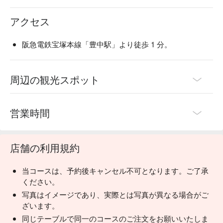
陶器のビール ：くいもの屋わんのビールは陶器で提供いた
アクセス
します。和の内装と、こだわりのグラスや益子焼のお皿で大
切なひとときを演出します。

 一日一杯のお味噌汁 ：くいもの屋わんは、最後にあがり椀
阪急電鉄宝塚本線「豊中駅」より徒歩 1 分。
（お味噌汁）をサービスしております。お味噌汁の中に含ま
れる大豆タンパクには血中のコレステロール値を低くした
り、血管を丈夫にする働きがあります。
周辺の観光スポット
営業時間
店舗の利用規約
当コースは、予約後キャンセル不可となります。ご了承
ください。
写真はイメージであり、実際とは写真が異なる場合がご
ざいます。
同じテーブルで同一のコースのご注文をお願いいたしま