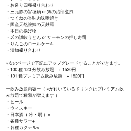
・お造り四種盛り合わせ
・三元豚の旨塩鍋 or 鶏の治部煮風
・つくねの香味肉味噌焼き
・国産天然鮟鱇の天麩羅
・本日の揚げ物
・〆の讃岐うどん or サーモンの押し寿司
・りんごのロールケーキ
・漬物盛り合わせ
※次のページで下記にアップグレードすることができます。
・100 種 120 分飲み放題 + 1520円
・131 種プレミアム飲み放題 + 1820円
ー飲み放題内容ー（ ※が付いているドリンクはプレミアム飲
み放題で種類が増えます ）
・ビール
・ウィスキー
・日本酒（ 冷・燗 ）※
・各種サワー※
・各種カクテル※