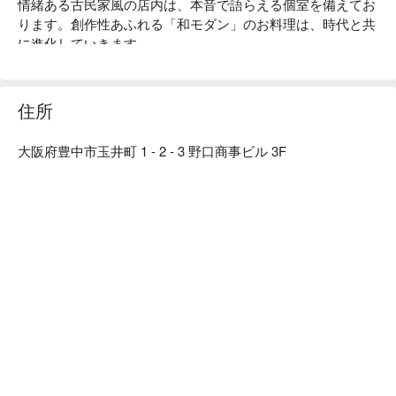
情緒ある古民家風の店内は、本音で語らえる個室を備えてお
ります。創作性あふれる「和モダン」のお料理は、時代と共
に進化していきます。

【店内雰囲気】「くいもの屋わん」のコンセプトである“ 100 
年前の古民家”をイメージした店内。和情緒のある落ち着い
た雰囲気は、私たちのお客様へ対するおもてなしの心と、た
住所
くさんの職人達の手によって作られます。「日常の中の美」
を大切にし、お客様にゆっくりくつろいでいただき、お食事
大阪府豊中市玉井町 1 - 2 - 3 野口商事ビル 3F
やお酒を楽しんでいただきたいという気持ちから、木造の内
装・照度を落とした空間・笹や着物帯などの装飾まで徹底的
にこだわった、和風個室居酒屋として“わん”は生まれまし
た。「くいもの屋わん」では、器にも拘っています。「わ
ん」の由来は「椀」から来ています。器も料理の一部と捉
え、一部の食器は栃木県益子焼を取り入れ、一つ一つ手作り
で作っています。この益子焼が「くいもの屋わん」の古民家
風の内装によく合います。

【こだわりの食材】

野菜からはじまるお食事 ：くいもの屋わんのお通しはサラ
ダです。野菜を先に食べることでその後の糖質の吸収を穏や
かにし、急激な血糖値の上昇や糖の摂り過ぎを防ぐことがで
きます。おかわり自由で、ドレッシングも指定できます。
