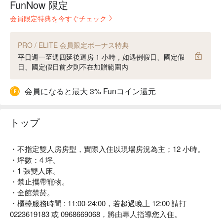
FunNow 限定
会員限定特典を今すぐチェック
PRO / ELITE 会員限定ボーナス特典
平日週一至週四延後退房 1 小時，如遇例假日、國定假
日、國定假日前夕則不在加贈範圍內
会員になると最大 3% Funコイン還元
トップ
・不指定雙人房房型，實際入住以現場房況為主；12 小時。
・坪數：4 坪。
・1 張雙人床。
・禁止攜帶寵物。
・全館禁菸。
・櫃檯服務時間 : 11:00-24:00，若超過晚上 12:00 請打
0223619183 或 0968669068，將由專人指導您入住。