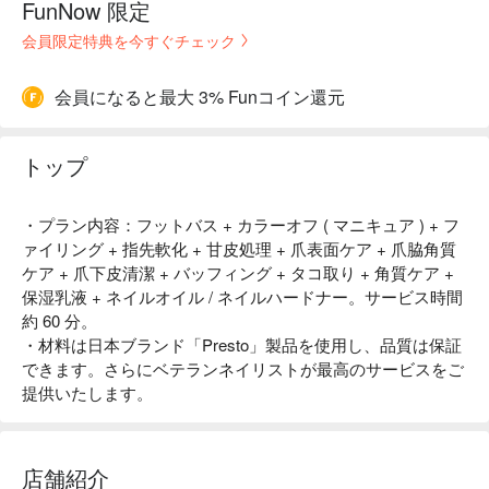
FunNow 限定
会員限定特典を今すぐチェック
会員になると最大 3% Funコイン還元
トップ
・プラン内容：フットバス + カラーオフ ( マニキュア ) + フ
ァイリング + 指先軟化 + 甘皮処理 + 爪表面ケア + 爪脇角質
ケア + 爪下皮清潔 + バッフィング + タコ取り + 角質ケア +
保湿乳液 + ネイルオイル / ネイルハードナー。サービス時間
約 60 分。
・材料は日本ブランド「Presto」製品を使用し、品質は保証
できます。さらにベテランネイリストが最高のサービスをご
提供いたします。
店舗紹介