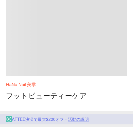
HaNa Nail 美学
フットビューティーケア
AFTEE決済で最大$200オフ・
活動の説明