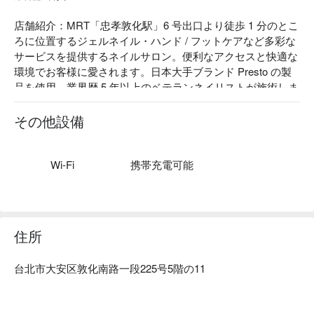
店舗紹介：MRT「忠孝敦化駅」6 号出口より徒歩 1 分のとこ
ろに位置するジェルネイル・ハンド / フットケアなど多彩な
サービスを提供するネイルサロン。便利なアクセスと快適な
環境でお客様に愛されます。日本大手ブランド Presto の製
品を使用。業界歴 5 年以上のベテランネイリストが施術しま
す。FunNow ユーザーの口コミが良くて安心してご利用くだ
さい。
その他設備
Wi-Fi
携帯充電可能
住所
台北市大安区敦化南路一段225号5階の11