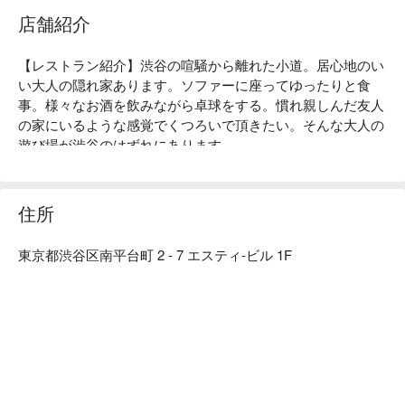
店舗紹介
【レストラン紹介】渋谷の喧騒から離れた小道。居心地のい
い大人の隠れ家あります。ソファーに座ってゆったりと食
事。様々なお酒を飲みながら卓球をする。慣れ親しんだ友人
の家にいるような感覚でくつろいで頂きたい。そんな大人の
遊び場が渋谷のはずれにあります。

【看板メニュー】当店 1 番人気のメニューである、2 種盛り
カレー！味と辛さの違う 2 種のカレーを贅沢にもワンプレー
トに。牛すじをたっぷりの赤ワインで煮込んだマイルドな味
住所
わいの、牛すじ赤ワイン煮込みカレーと、ピリッとした刺激
がやみつきな、若鶏と 11 種スパイスのチキンマドラスカレ
東京都渋谷区南平台町 2 - 7 エスティ-ビル 1F
ーです。

【店内雰囲気】本当に渋谷？雑多なイメージからはかけ離れ
た、落ち着いたアットホームな空間で渋谷でも珍しい話題の
生スパークリングワインに舌鼓はいかがですか？