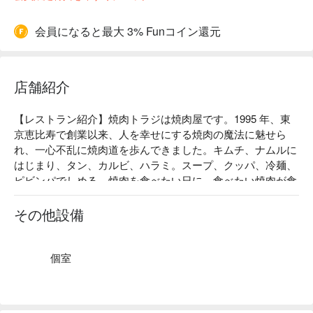
会員になると最大 3% Funコイン還元
店舗紹介
【レストラン紹介】焼肉トラジは焼肉屋です。1995 年、東
京恵比寿で創業以来、人を幸せにする焼肉の魔法に魅せら
れ、一心不乱に焼肉道を歩んできました。キムチ、ナムルに
はじまり、タン、カルビ、ハラミ。スープ、クッパ、冷麺、
ピビンパでしめる。焼肉を食べたい日に、食べたい焼肉が食
べられる焼肉屋。焼肉のプロとして、素材、味、サービス、
何にも妥協せず、トラジはこれからも焼肉という食文化の正
その他設備
統を行き、お客様に美味しさと幸せと健康をお届けします。

【こだわり】1995年12月、東京都渋谷区恵比寿の路地裏に本
店をオープン。お肉は厚く切ったほうが素材の旨みがダイレ
個室
クトに伝わるというこだわりのもと、当時としては珍しかっ
た厚切り焼肉を提案してまいりました。

【店内雰囲気】「木からなるスタイリッシュ空間で厳選焼肉