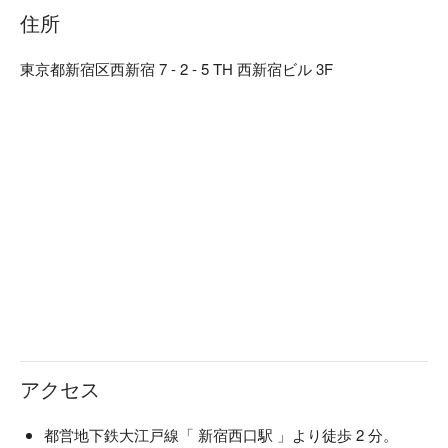
を」。グレーをベースに温かみのある木で構成した店内は、
住所
ソファー席をメインに落ち着いた店内となっております。掘
りごたつ個室もございますので、プライベートなお食事はも
東京都新宿区西新宿 7 - 2 - 5 TH 西新宿ビル 3F
ちろん、接待などのビジネスシーンにも最適です。
アクセス
都営地下鉄大江戸線「 新宿西口駅 」より徒歩 2 分。