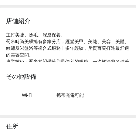
店舗紹介
主打美睫、除毛、深層保養。

喬米時尚美學擁有多家分店，經營美甲、美睫、美容、美體、
紋繡及岩盤浴等複合式服務十多年經驗，斥資百萬打造最舒適
的美容空間。

專業技術：喬米希望帶給您最便利的服務，一次解決您各種美
的需求，於是喬米募集了不同技能的專業伙伴們投入喬米時尚
美學，提供一站式的全方位照顧。

その他設備
絕佳位置：位於捷運民權西路站，有晴光市場也有雙城街夜
市，餐飲店家林立方便療程結束後，好好享受美食一番。

店家故事：喬米時尚美學，是一群熱愛美學技術、為自已獨立
Wi-Fi
携帯充電可能
生計而努力的美睫美甲們，因理念而結合，希望能將所學到的
美學的技能加上「真誠的服務」，帶給每一位熱愛自已及照顧
自己的顧客。
住所