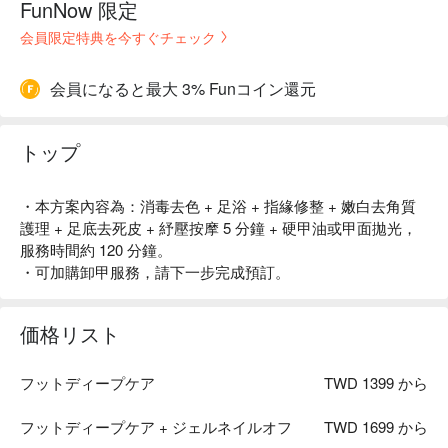
FunNow 限定
会員限定特典を今すぐチェック
会員になると最大 3% Funコイン還元
トップ
・本方案內容為：消毒去色 + 足浴 + 指緣修整 + 嫩白去角質
護理 + 足底去死皮 + 紓壓按摩 5 分鐘 + 硬甲油或甲面拋光，
服務時間約 120 分鐘。
・可加購卸甲服務，請下一步完成預訂。
価格リスト
フットディープケア
TWD 1399 から
フットディープケア + ジェルネイルオフ
TWD 1699 から