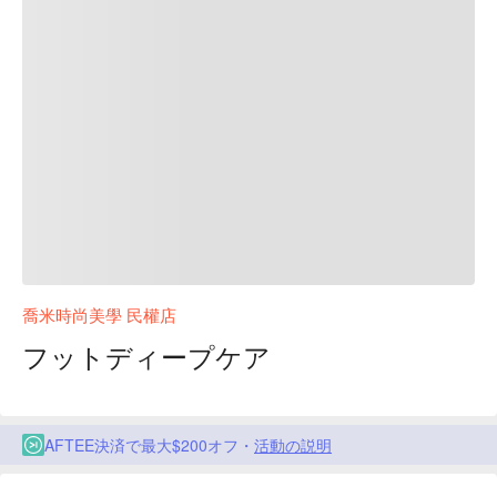
喬米時尚美學 民權店
フットディープケア
AFTEE決済で最大$200オフ・
活動の説明